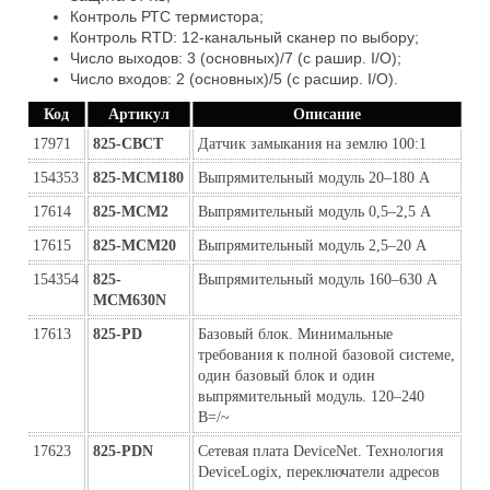
Контроль РТС термистора;
Контроль RTD: 12-канальный сканер по выбору;
Число выходов: 3 (основных)/7 (с рашир. I/O);
Число входов: 2 (основных)/5 (с расшир. I/O).
Код
Артикул
Описание
17971
825-CBCT
Датчик замыкания на землю 100:1
154353
825-MCM180
Выпрямительный модуль 20–180 A
17614
825-MCM2
Выпрямительный модуль 0,5–2,5 A
17615
825-MCM20
Выпрямительный модуль 2,5–20 A
154354
825-
Выпрямительный модуль 160–630 A
MCM630N
17613
825-PD
Базовый блок. Минимальные
требования к полной базовой системе,
один базовый блок и один
выпрямительный модуль. 120–240
В=/~
17623
825-PDN
Сетевая плата DeviceNet. Технология
DeviceLogix, переключатели адресов