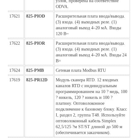
узлов, проверена на соответствие
ODVA.
17621
825-PIOD
Расширительная плата ввода/вывода.
(3) входа. (4) выходных реле. (1)
аналоговый выход 4–20 мА. Входы
120 В~
17622
825-PIOR
Расширительная плата ввода/вывода.
(3) входа. (4) выходных реле. (1)
аналоговый выход 4–20 мА. Входы 24
В=
17624
825-PMB
Сетевая плата Modbus RTU
17619
825-PR12D
Модуль сканера RTD. 12 входных
каналов RTD с индивидуальным
программированием на 10 ? медь, 100
? никель, 120 ? никель и 100 ?
платину. Оптоволоконное
подключение к базовому блоку. Класс
I, раздел 2, группа T48. Используйте
оптоволоконный кабель Simplex
62,5/125 ?м ST/ST длиной до 500 м
(обеспечивается заказчиком).