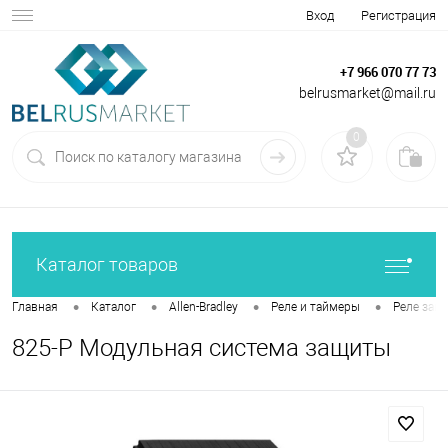
Вход
Регистрация
+7 966 070 77 73
belrusmarket@mail.ru
0
Каталог товаров
•
•
•
•
Главная
Каталог
Allen-Bradley
Реле и таймеры
Реле защ
825-P Модульная система защиты