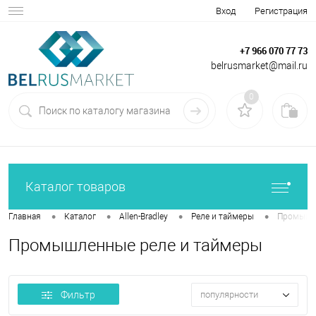
Вход
Регистрация
+7 966 070 77 73
belrusmarket@mail.ru
0
Каталог товаров
•
•
•
•
Главная
Каталог
Allen-Bradley
Реле и таймеры
Промышле
Промышленные реле и таймеры
Фильтр
популярности