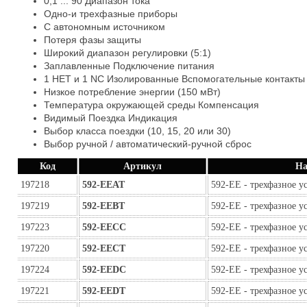
0,1 ... 90 Диапазон тока
Одно-и трехфазные приборы
С автономным источником
Потеря фазы защиты
Широкий диапазон регулировки (5:1)
Заплавленные Подключение питания
1 НЕТ и 1 NC Изолированные Вспомогательные контакты 
Низкое потребление энергии (150 мВт)
Температура окружающей среды Компенсация
Видимый Поездка Индикация
Выбор класса поездки (10, 15, 20 или 30)
Выбор ручной / автоматический-ручной сброс
Код
Артикул
На
197218
592-EEAT
592-EE - трехфазное у
197219
592-EEBT
592-EE - трехфазное у
197223
592-EECC
592-EE - трехфазное у
197220
592-EECT
592-EE - трехфазное у
197224
592-EEDC
592-EE - трехфазное у
197221
592-EEDT
592-EE - трехфазное у