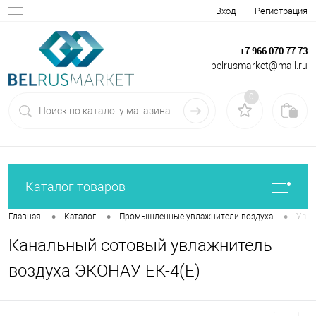
Вход
Регистрация
+7 966 070 77 73
belrusmarket@mail.ru
0
Каталог товаров
•
•
•
Главная
Каталог
Промышленные увлажнители воздуха
Увла
Канальный сотовый увлажнитель
воздуха ЭКОНАУ ЕК-4(Е)