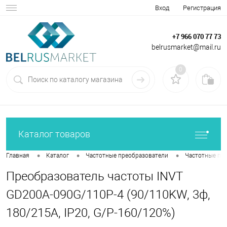
Вход
Регистрация
+7 966 070 77 73
belrusmarket@mail.ru
0
Каталог товаров
•
•
•
Главная
Каталог
Частотные преобразователи
Частотные пр
Преобразователь частоты INVT
GD200A-090G/110P-4 (90/110KW, 3ф,
180/215A, IP20, G/P-160/120%)