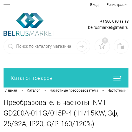
Вход
Регистрация
+7 966 070 77 73
belrusmarket@mail.ru
0
Каталог товаров
•
•
•
Главная
Каталог
Частотные преобразователи
Частотные пр
Преобразователь частоты INVT
GD200A-011G/015P-4 (11/15KW, 3ф,
25/32A, IP20, G/P-160/120%)