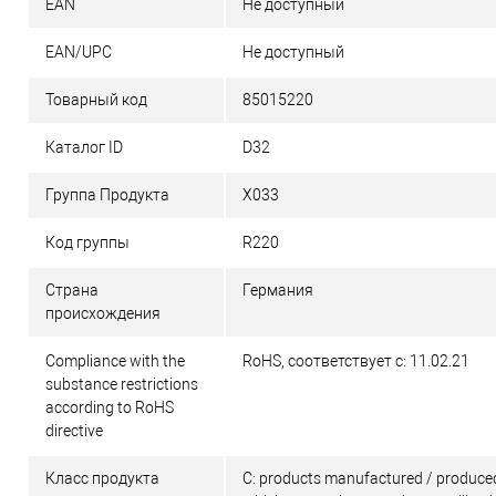
EAN
Не доступный
EAN/UPC
Не доступный
Товарный код
85015220
Каталог ID
D32
Группа Продукта
X033
Код группы
R220
Страна
Германия
происхождения
Compliance with the
RoHS, соответствует с: 11.02.21
substance restrictions
according to RoHS
directive
Класс продукта
C: products manufactured / produced