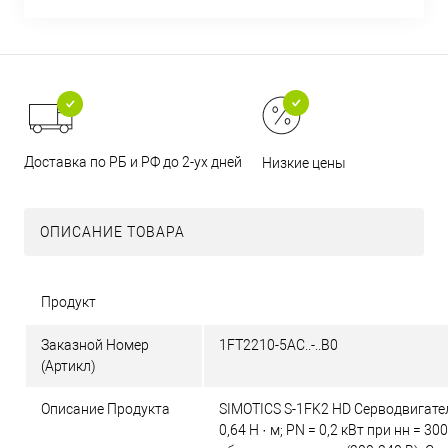
Доставка по РБ и РФ до 2-ух дней
Низкие цены
ОПИСАНИЕ ТОВАРА
Продукт
Заказной Номер
1FT2210-5AC..-..B0
(Артикл)
Описание Продукта
SIMOTICS S-1FK2 HD Серводвигате
0,64 Н · м; PN = 0,2 кВт при нн = 30