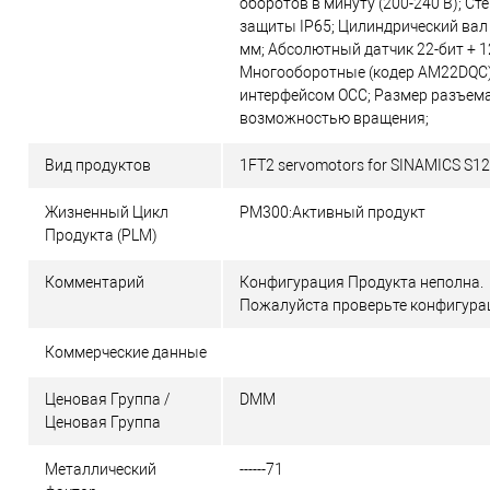
оборотов в минуту (200-240 В); Ст
защиты IP65; Цилиндрический вал 
мм; Абсолютный датчик 22-бит + 
Многооборотные (кодер AM22DQC)
интерфейсом OCC; Размер разъема
возможностью вращения;
Вид продуктов
1FT2 servomotors for SINAMICS S1
Жизненный Цикл
PM300:Активный продукт
Продукта (PLM)
Комментарий
Конфигурация Продукта неполна.
Пожалуйста проверьте конфигура
Коммерческие данные
Ценовая Группа /
DMM
Ценовая Группа
Металлический
------71