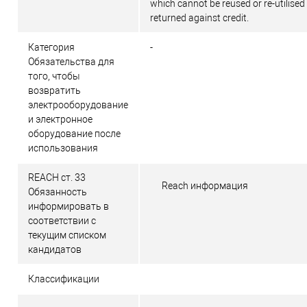
which cannot be reused or re-utilised
returned against credit.
Категория
-
Обязательства для
того, чтобы
возвратить
электрооборудование
и электронное
оборудование после
использования
REACH ст. 33
Reach информация
Обязанность
информировать в
соответствии с
текущим списком
кандидатов
Классификации