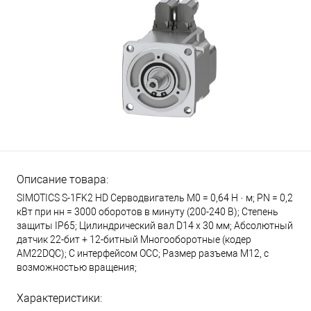
Описание товара:
SIMOTICS S-1FK2 HD Серводвигатель М0 = 0,64 Н · м; PN = 0,2
кВт при нн = 3000 оборотов в минуту (200-240 В); Степень
защиты IP65; Цилиндрический вал D14 х 30 мм; Абсолютный
датчик 22-бит + 12-битный Многооборотные (кодер
AM22DQC); С интерфейсом OCC; Размер разъема M12, с
возможностью вращения;
Характеристики: