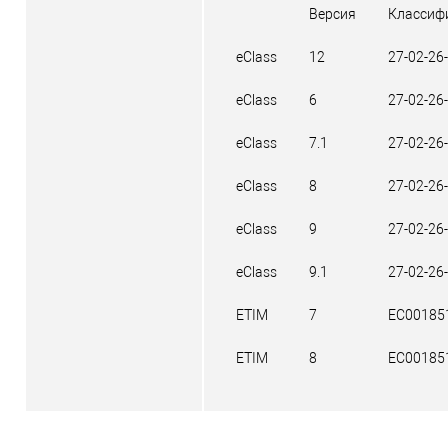
Версия
Классиф
eClass
12
27-02-26
eClass
6
27-02-26
eClass
7.1
27-02-26
eClass
8
27-02-26
eClass
9
27-02-26
eClass
9.1
27-02-26
ETIM
7
EC00185
ETIM
8
EC00185