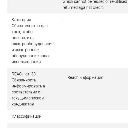
which cannot be reused or re-utilised
returned against credit.
Категория
-
Обязательства для
того, чтобы
возвратить
электрооборудование
и электронное
оборудование после
использования
REACH ст. 33
Reach информация
Обязанность
информировать в
соответствии с
текущим списком
кандидатов
Классификации