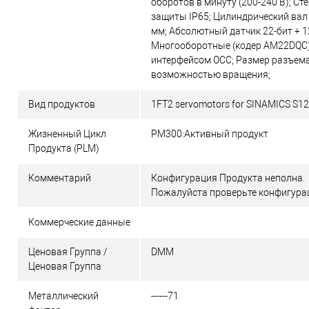
оборотов в минуту (200-240 В); Ст
защиты IP65; Цилиндрический вал 
мм; Абсолютный датчик 22-бит + 
Многооборотные (кодер AM22DQC)
интерфейсом OCC; Размер разъема
возможностью вращения;
Вид продуктов
1FT2 servomotors for SINAMICS S1
Жизненный Цикл
PM300:Активный продукт
Продукта (PLM)
Комментарий
Конфигурация Продукта неполна.
Пожалуйста проверьте конфигура
Коммерческие данные
Ценовая Группа /
DMM
Ценовая Группа
Металлический
------71