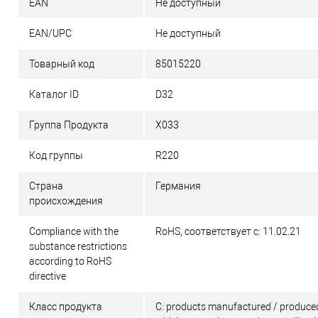
EAN
Не доступный
EAN/UPC
Не доступный
Товарный код
85015220
Каталог ID
D32
Группа Продукта
X033
Код группы
R220
Страна
Германия
происхождения
Compliance with the
RoHS, соответствует с: 11.02.21
substance restrictions
according to RoHS
directive
Класс продукта
C: products manufactured / produced