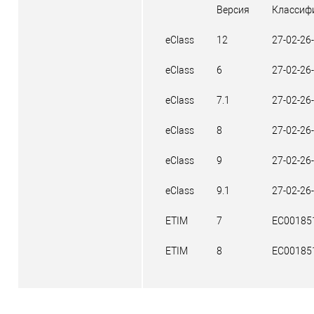
Версия
Классиф
eClass
12
27-02-26
eClass
6
27-02-26
eClass
7.1
27-02-26
eClass
8
27-02-26
eClass
9
27-02-26
eClass
9.1
27-02-26
ETIM
7
EC00185
ETIM
8
EC00185