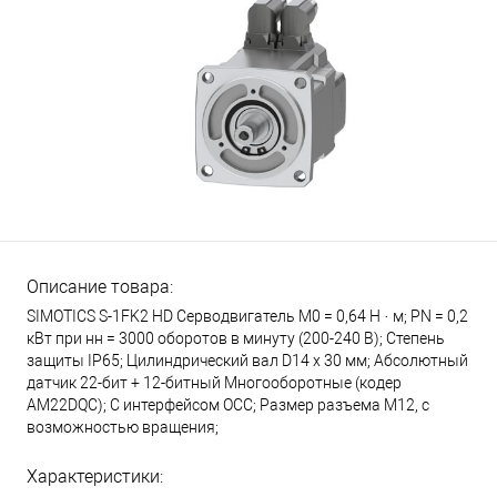
Описание товара:
SIMOTICS S-1FK2 HD Серводвигатель М0 = 0,64 Н · м; PN = 0,2
кВт при нн = 3000 оборотов в минуту (200-240 В); Степень
защиты IP65; Цилиндрический вал D14 х 30 мм; Абсолютный
датчик 22-бит + 12-битный Многооборотные (кодер
AM22DQC); С интерфейсом OCC; Размер разъема M12, с
возможностью вращения;
Характеристики: