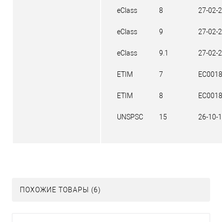
eClass
8
27-02-
eClass
9
27-02-
eClass
9.1
27-02-
ETIM
7
EC001
ETIM
8
EC001
UNSPSC
15
26-10-
ПОХОЖИЕ ТОВАРЫ (6)