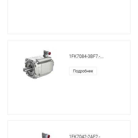
1FK7084-3BF7.-....
Подробнее
1FK7042-2AF2.-....