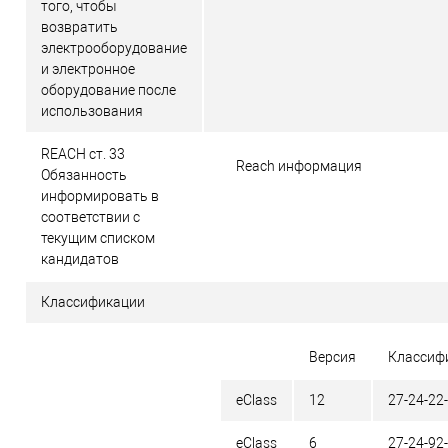
того, чтобы
возвратить
электрооборудование
и электронное
оборудование после
использования
REACH ст. 33
Reach информация
Обязанность
информировать в
соответствии с
текущим списком
кандидатов
Классификации
Версия
Классиф
eClass
12
27-24-22
eClass
6
27-24-92