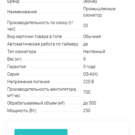
Бренд
Эконау
Промышленные
Наименование
озонатор
Производительность по озону (г/
20
час)
Вид карточки товара в топе
Обычная
Автоматическая работа по таймеру
да
Тип озонатора
Настенный
Вес (кг)
9
Гарантия
3 года
Серия
ОЗ-А(Н)
Напряжение питания
220 В
Производительность вентилятора,
700
м³/час
Обрабатываемый объем (м³)
до 500
Мощность (Вт)
250