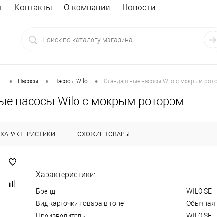
т
Контакты
О компании
Новости
•
•
•
г
Насосы
Насосы Wilo
Стандартные насосы Wilo с мокрым рот
ые насосы Wilo с мокрым ротором
ХАРАКТЕРИСТИКИ
ПОХОЖИЕ ТОВАРЫ
Характеристики:
Бренд
WILO SE
Вид карточки товара в топе
Обычная
Производитель
WILO SE