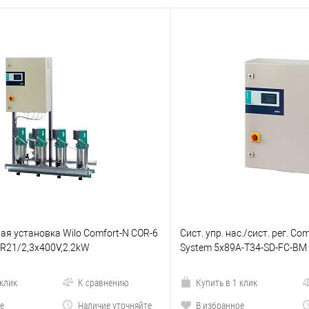
я установка Wilo Comfort-N COR-6
Сист. упр. нас./сист. рег. Co
R21/2,3x400V,2.2kW
System 5x89A-T34-SD-FC-BM
 клик
К сравнению
Купить в 1 клик
е
Наличие уточняйте
В избранное