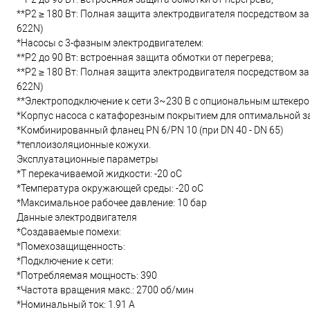
**P2 ≥ 180 Вт: Полная защита электродвигателя посредством з
622N)
*Насосы с 3-фазным электродвигателем:
**P2 до 90 Вт: встроенная защита обмотки от перегрева;
**P2 ≥ 180 Вт: Полная защита электродвигателя посредством з
622N)
**Электроподключение к сети 3~230 В с опциональным штекер
*Корпус насоса с катафорезным покрытием для оптимальной з
*Комбинированный фланец PN 6/PN 10 (при DN 40 - DN 65)
*теплоизоляционные кожухи.
Эксплуатационные параметры
*T перекачиваемой жидкости: -20 oC
*Температура окружающей среды: -20 oC
*Максимальное рабочее давление: 10 бар
Данные электродвигателя
*Создаваемые помехи:
*Помехозащищенность:
*Подключение к сети:
*Потребляемая мощность: 390
*Частота вращения макс.: 2700 об/мин
*Номинальный ток: 1.91 А