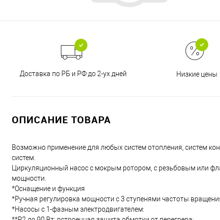
Доставка по РБ и РФ до 2-ух дней
Низкие цены
ОПИСАНИЕ ТОВАРА
Возможно применение для любых систем отопления, систем к
систем.
Циркуляционный насос с мокрым ротором, с резьбовым или фл
мощности.
*Оснащение и функция
*Ручная регулировка мощности с 3 ступенями частоты вращени
*Насосы с 1-фазным электродвигателем:
**P2 до 90 Вт: встроенная защита обмотки от перегрева;