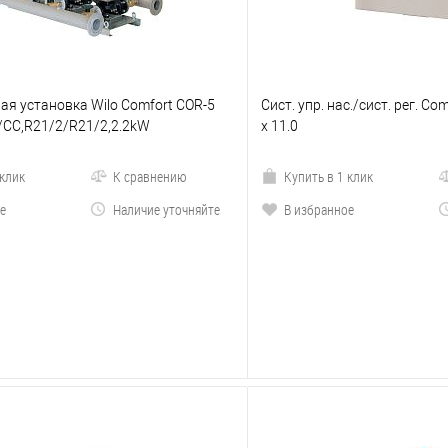
я установка Wilo Comfort COR-5
Сист. упр. нас./сист. рег. Co
K/CC,R21/2/R21/2,2.2kW
x 11.0
 клик
К сравнению
Купить в 1 клик
е
Наличие уточняйте
В избранное