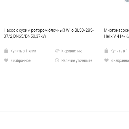
Насос с сухим ротором блочный Wilo BL50/285-
Многонасосна
37/2,DN65/DN50,37kW
Helix V 414/
Купить в 1 клик
К сравнению
Купить в 1
В избранное
Наличие уточняйте
В избранно