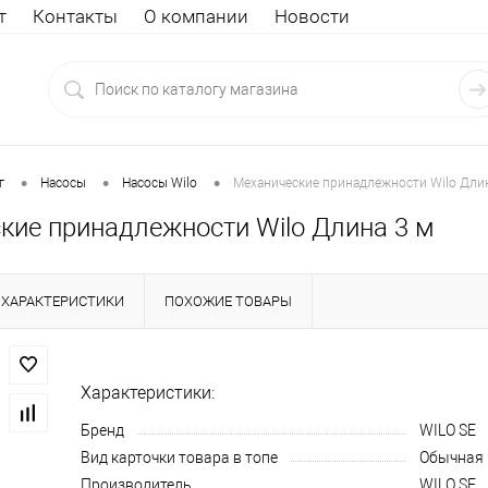
т
Контакты
О компании
Новости
•
•
•
г
Насосы
Насосы Wilo
Механические принадлежности Wilo Дли
кие принадлежности Wilo Длина 3 м
ХАРАКТЕРИСТИКИ
ПОХОЖИЕ ТОВАРЫ
Характеристики:
Бренд
WILO SE
Вид карточки товара в топе
Обычная
Производитель
WILO SE