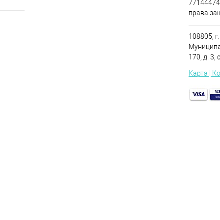
771444749
права за
108805, г.
Муниципа
170, д. 3, 
Карта | К