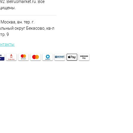
2. Belrusmarket.ru. Все
щищены.
 Москва, вн. тер. г.
льный округ Бекасово, кв-л
стр. 9
онтакты