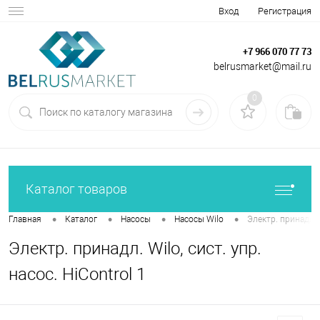
Вход
Регистрация
+7 966 070 77 73
belrusmarket@mail.ru
0
Каталог товаров
•
•
•
•
Главная
Каталог
Насосы
Насосы Wilo
Электр. принадл. W
Электр. принадл. Wilo, сист. упр.
насос. HiControl 1