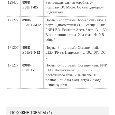
129473
898D-
Распределительная коробка, 8- 
P58PT-B5
портовая DC Micro. Со светодиодной 
подсветкой
171222
898D-
Порты: 8-портовый. Кол-во сигналов в 
P58PT-M12
порт: Одноместный (1). Освещенный: 
PNP LED. Рейтинг Ассамблея: 13 ... 30 
В постоянного тока, 2 за channel/10 В 
общей
171207
898D-
Порты: 8-портовый. Освещенный: 
P58PT-N12
LED (PNP). Напряжение: 10…30V DC, 
3
171217
898D-
Порты: 8-портовый. Освещенный: PNP 
P58PT-Т
LED. Напряжение: 14 ... 30 В 
постоянного тока, 2 за channel/10 
полное или 8 на вход, когда 2 входа 
используются
ПОХОЖИЕ ТОВАРЫ (6)