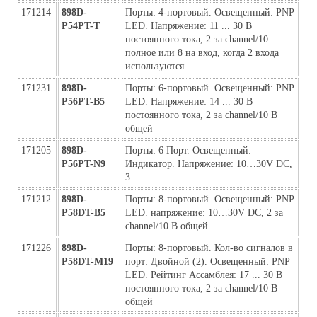
171214
898D-
Порты: 4-портовый. Освещенный: PNP 
P54PT-Т
LED. Напряжение: 11 ... 30 В 
постоянного тока, 2 за channel/10 
полное или 8 на вход, когда 2 входа 
используются
171231
898D-
Порты: 6-портовый. Освещенный: PNP 
P56PT-B5
LED. Напряжение: 14 ... 30 В 
постоянного тока, 2 за channel/10 В 
общей
171205
898D-
Порты: 6 Порт. Освещенный: 
P56PT-N9
Индикатор. Напряжение: 10…30V DC, 
3
171212
898D-
Порты: 8-портовый. Освещенный: PNP 
P58DT-B5
LED. напряжение: 10…30V DC, 2 за 
channel/10 В общей
171226
898D-
Порты: 8-портовый. Кол-во сигналов в 
P58DT-M19
порт: Двойной (2). Освещенный: PNP 
LED. Рейтинг Ассамблея: 17 ... 30 В 
постоянного тока, 2 за channel/10 В 
общей