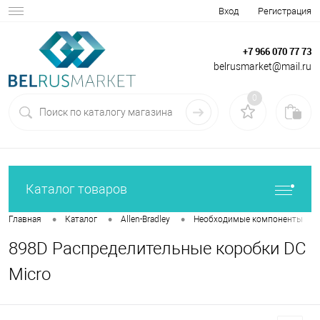
Вход
Регистрация
+7 966 070 77 73
belrusmarket@mail.ru
0
Каталог товаров
•
•
•
•
Главная
Каталог
Allen-Bradley
Необходимые компоненты
898D Распределительные коробки DC
Micro