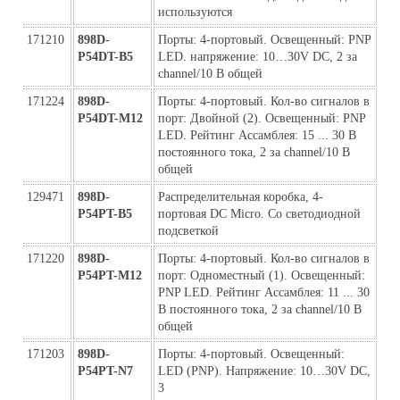
используются
171210
898D-
Порты: 4-портовый. Освещенный: PNP 
P54DT-B5
LED. напряжение: 10…30V DC, 2 за 
channel/10 В общей
171224
898D-
Порты: 4-портовый. Кол-во сигналов в 
P54DT-M12
порт: Двойной (2). Освещенный: PNP 
LED. Рейтинг Ассамблея: 15 ... 30 В 
постоянного тока, 2 за channel/10 В 
общей
129471
898D-
Распределительная коробка, 4- 
P54PT-B5
портовая DC Micro. Со светодиодной 
подсветкой
171220
898D-
Порты: 4-портовый. Кол-во сигналов в 
P54PT-M12
порт: Одноместный (1). Освещенный: 
PNP LED. Рейтинг Ассамблея: 11 ... 30 
В постоянного тока, 2 за channel/10 В 
общей
171203
898D-
Порты: 4-портовый. Освещенный: 
P54PT-N7
LED (PNP). Напряжение: 10…30V DC, 
3