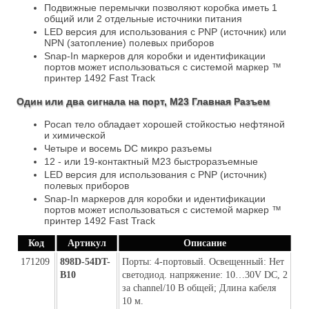
Подвижные перемычки позволяют коробка иметь 1
общий или 2 отдельные источники питания
LED версия для использования с PNP (источник) или
NPN (затопление) полевых приборов
Snap-In маркеров для коробки и идентификации
портов может использоваться с системой маркер ™
принтер 1492 Fast Track
Один или два сигнала на порт, M23 Главная Разъем
Pocan тело обладает хорошей стойкостью нефтяной
и химической
Четыре и восемь DC микро разъемы
12 - или 19-контактный M23 быстроразъемные
LED версия для использования с PNP (источник)
полевых приборов
Snap-In маркеров для коробки и идентификации
портов может использоваться с системой маркер ™
принтер 1492 Fast Track
Код
Артикул
Описание
171209
898D-54DT-
Порты: 4-портовый. Освещенный: Нет 
B10
светодиод. напряжение: 10…30V DC, 2 
за channel/10 В общей; Длина кабеля 
10 м.