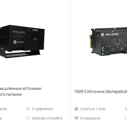
омышленные источники
1609-S Источник бесперебо
ого питания
 клик
К сравнению
Купить в 1 клик
е
Наличие уточняйте
В избранное