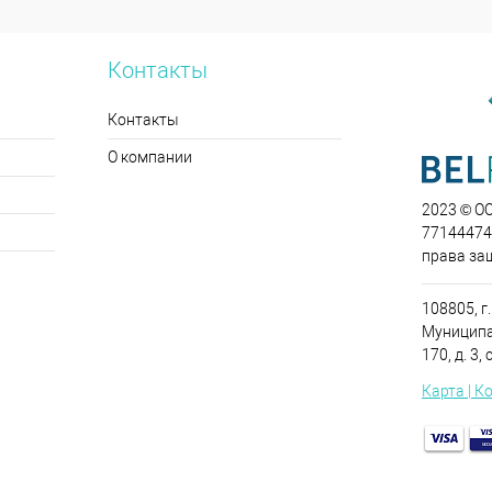
Контакты
Контакты
О компании
2023 © О
771444749
права за
108805, г.
Муниципа
170, д. 3, 
Карта | К