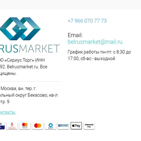
+7 966 070 77 73
Email:
belrusmarket@mail.ru
График работы пн-пт: с 8:30 до
17:00, сб-вс - выходной
ОО «Сириус Торг» ИНН
2. Belrusmarket.ru. Все
щищены.
 Москва, вн. тер. г.
льный округ Бекасово, кв-л
стр. 9
онтакты