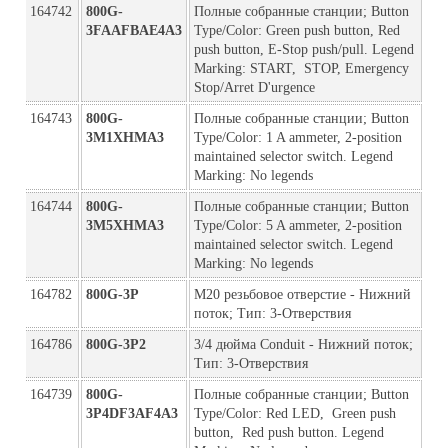
164742
800G-
Полные собранные станции; Button 
3FAAFBAE4A3
Type/Color: Green push button, Red 
push button, E-Stop push/pull. Legend 
Marking: START,  STOP, Emergency 
Stop/Arret D'urgence
164743
800G-
Полные собранные станции; Button 
3M1XHMA3
Type/Color: 1 A ammeter, 2-position 
maintained selector switch. Legend 
Marking: No legends
164744
800G-
Полные собранные станции; Button 
3M5XHMA3
Type/Color: 5 A ammeter, 2-position 
maintained selector switch. Legend 
Marking: No legends
164782
800G-3P
M20 резьбовое отверстие - Нижний 
поток; Тип: 3-Отверствия
164786
800G-3P2
3/4 дюйма Conduit - Нижний поток; 
Тип: 3-Отверствия
164739
800G-
Полные собранные станции; Button 
3P4DF3AF4A3
Type/Color: Red LED,  Green push 
button,  Red push button. Legend 