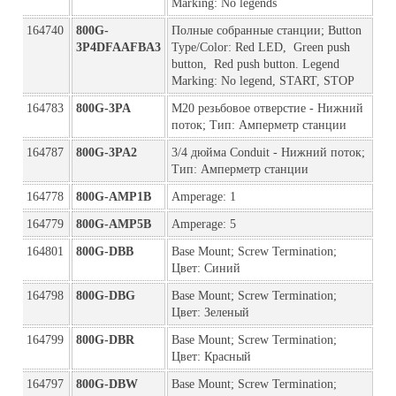
Marking: No legends
164740
800G-
Полные собранные станции; Button 
3P4DFAAFBA3
Type/Color: Red LED,  Green push 
button,  Red push button. Legend 
Marking: No legend, START, STOP
164783
800G-3PA
M20 резьбовое отверстие - Нижний 
поток; Тип: Амперметр станции
164787
800G-3PA2
3/4 дюйма Conduit - Нижний поток; 
Тип: Амперметр станции
164778
800G-AMP1B
Amperage: 1
164779
800G-AMP5B
Amperage: 5
164801
800G-DBB
Base Mount; Screw Termination; 
Цвет: Синий
164798
800G-DBG
Base Mount; Screw Termination; 
Цвет: Зеленый
164799
800G-DBR
Base Mount; Screw Termination; 
Цвет: Красный
164797
800G-DBW
Base Mount; Screw Termination; 