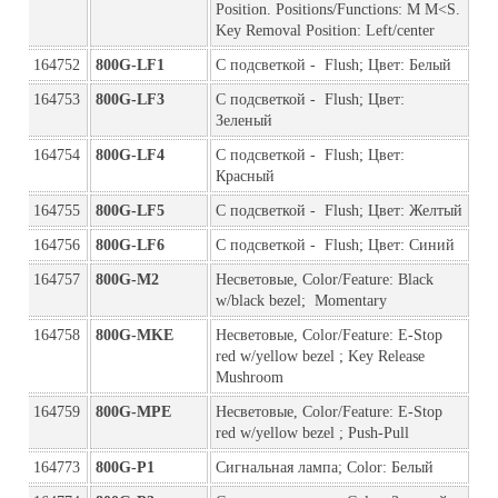
Position. Positions/Functions: M M<S. 
Key Removal Position: Left/center
164752
800G-LF1
С подсветкой -  Flush; Цвет: Белый
164753
800G-LF3
С подсветкой -  Flush; Цвет: 
Зеленый
164754
800G-LF4
С подсветкой -  Flush; Цвет: 
Красный
164755
800G-LF5
С подсветкой -  Flush; Цвет: Желтый
164756
800G-LF6
С подсветкой -  Flush; Цвет: Синий
164757
800G-M2
Несветовые, Color/Feature: Black 
w/black bezel;  Momentary 
164758
800G-MKE
Несветовые, Color/Feature: E-Stop 
red w/yellow bezel ; Key Release 
Mushroom
164759
800G-MPE
Несветовые, Color/Feature: E-Stop 
red w/yellow bezel ; Push-Pull
164773
800G-P1
Сигнальная лампа; Color: Белый