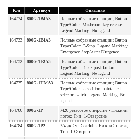
Код
Артикул
Описание
164734
800G-1B4A3
Полные собранные станции; Button 
Type/Color: Mushroom key release. 
Legend Marking: No legend
164733
800G-1E4A3
Полные собранные станции; Button 
Type/Color: E-Stop. Legend Marking: 
Emergency Stop/Arret D'urgence
164732
800G-1F2A3
Полные собранные станции; Button 
Type/Color: Black push button. 
Legend Marking: No legend
164735
800G-1HMA3
Полные собранные станции; Button 
Type/Color: 2-position maintained 
selector switch. Legend Marking: No 
legend
164780
800G-1P
M20 резьбовое отверстие - Нижний 
поток; Тип: 1-Отверстие
164784
800G-1P2
3/4 дюйма Conduit - Нижний поток; 
Тип: 1-Отверстие