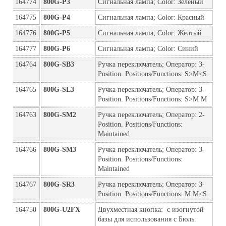
164774
800G-P3
Сигнальная лампа; Color: Зеленый
164775
800G-P4
Сигнальная лампа; Color: Красный
164776
800G-P5
Сигнальная лампа; Color: Желтый
164777
800G-P6
Сигнальная лампа; Color: Синий
164764
800G-SB3
Ручка переключатель; Оператор: 3-
Position. Positions/Functions: S>M<S
164765
800G-SL3
Ручка переключатель; Оператор: 3-
Position. Positions/Functions: S>M M
164763
800G-SM2
Ручка переключатель; Оператор: 2-
Position. Positions/Functions: 
Maintained
164766
800G-SM3
Ручка переключатель; Оператор: 3-
Position. Positions/Functions: 
Maintained
164767
800G-SR3
Ручка переключатель; Оператор: 3-
Position. Positions/Functions: M M<S
164750
800G-U2FX
Двухместная кнопка:  с изогнутой 
базы для использования с Бюль. 