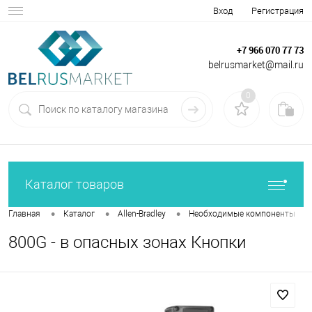
Вход
Регистрация
+7 966 070 77 73
belrusmarket@mail.ru
0
Каталог товаров
•
•
•
•
Главная
Каталог
Allen-Bradley
Необходимые компоненты
800G - в опасных зонах Кнопки