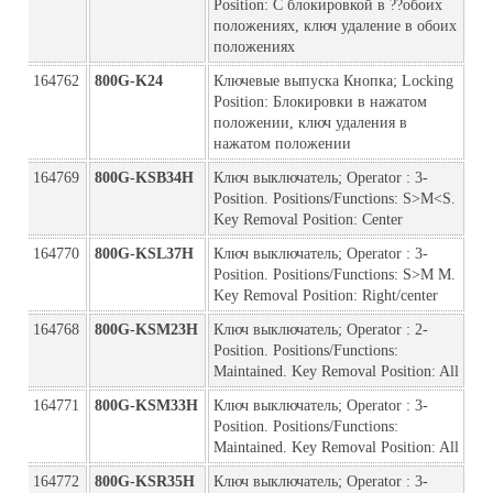
Position: С блокировкой в ??обоих 
положениях, ключ удаление в обоих 
положениях
164762
800G-K24
Ключевые выпуска Кнопка; Locking 
Position: Блокировки в нажатом 
положении, ключ удаления в 
нажатом положении
164769
800G-KSB34H
Ключ выключатель; Operator : 3-
Position. Positions/Functions: S>M<S. 
Key Removal Position: Center
164770
800G-KSL37H
Ключ выключатель; Operator : 3-
Position. Positions/Functions: S>M M. 
Key Removal Position: Right/center
164768
800G-KSM23H
Ключ выключатель; Operator : 2-
Position. Positions/Functions: 
Maintained. Key Removal Position: All
164771
800G-KSM33H
Ключ выключатель; Operator : 3-
Position. Positions/Functions: 
Maintained. Key Removal Position: All
164772
800G-KSR35H
Ключ выключатель; Operator : 3-