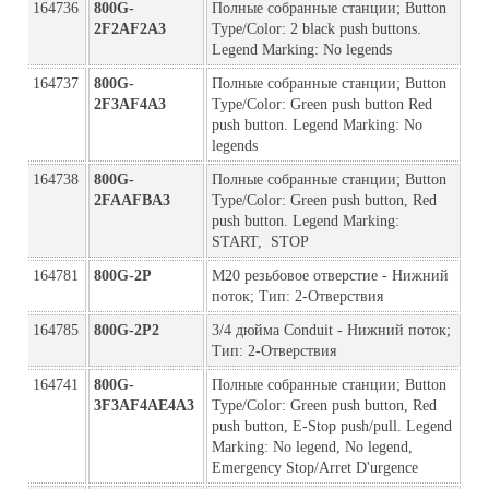
164736
800G-
Полные собранные станции; Button 
2F2AF2A3
Type/Color: 2 black push buttons. 
Legend Marking: No legends
164737
800G-
Полные собранные станции; Button 
2F3AF4A3
Type/Color: Green push button Red 
push button. Legend Marking: No 
legends
164738
800G-
Полные собранные станции; Button 
2FAAFBA3
Type/Color: Green push button, Red 
push button. Legend Marking: 
START,  STOP
164781
800G-2P
M20 резьбовое отверстие - Нижний 
поток; Тип: 2-Отверствия
164785
800G-2P2
3/4 дюйма Conduit - Нижний поток; 
Тип: 2-Отверствия
164741
800G-
Полные собранные станции; Button 
3F3AF4AE4A3
Type/Color: Green push button, Red 
push button, E-Stop push/pull. Legend 
Marking: No legend, No legend, 
Emergency Stop/Arret D'urgence