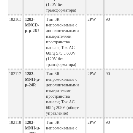
(120V без
трансформатора)
182163
1282-
Тип 3R
2PW
90
MNCD-
непромокаемые с
µ-µ-26J
дополнительными
измерителями
пространства
панели; Ток AC
60Гц 575…600V
(120V без
трансформатора)
182117
1282-
Тип 3R
2PW
90
MNH-µ-
непромокаемые с
µ-24R
дополнительными
измерителями
пространства
панели; Ток AC
60Гц 208V (общее
управление)
182118
1282-
Тип 3R
2PW
90
MNH-µ-
непромокаемые с