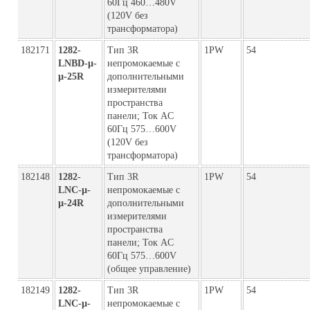
60Гц 460…480V
(120V без
трансформатора)
182171
1282-
Тип 3R
1PW
54
LNBD-µ-
непромокаемые с
µ-25R
дополнительными
измерителями
пространства
панели; Ток AC
60Гц 575…600V
(120V без
трансформатора)
182148
1282-
Тип 3R
1PW
54
LNC-µ-
непромокаемые с
µ-24R
дополнительными
измерителями
пространства
панели; Ток AC
60Гц 575…600V
(общее управление)
182149
1282-
Тип 3R
1PW
54
LNC-µ-
непромокаемые с