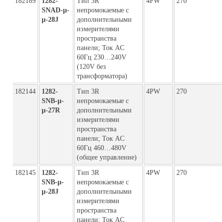
182189
1282-
Тип 3R
4PW
270
SNAD-µ-
непромокаемые с
µ-28J
дополнительными
измерителями
пространства
панели; Ток AC
60Гц 230…240V
(120V без
трансформатора)
182144
1282-
Тип 3R
4PW
270
SNB-µ-
непромокаемые с
µ-27R
дополнительными
измерителями
пространства
панели; Ток AC
60Гц 460…480V
(общее управление)
182145
1282-
Тип 3R
4PW
270
SNB-µ-
непромокаемые с
µ-28J
дополнительными
измерителями
пространства
панели; Ток AC