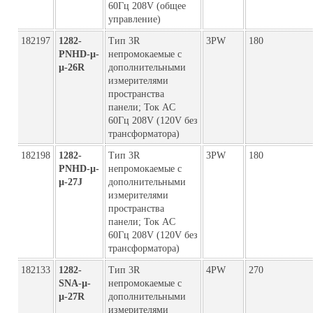
60Гц 208V (общее
управление)
182197
1282-
Тип 3R
3PW
180
PNHD-µ-
непромокаемые с
µ-26R
дополнительными
измерителями
пространства
панели; Ток AC
60Гц 208V (120V без
трансформатора)
182198
1282-
Тип 3R
3PW
180
PNHD-µ-
непромокаемые с
µ-27J
дополнительными
измерителями
пространства
панели; Ток AC
60Гц 208V (120V без
трансформатора)
182133
1282-
Тип 3R
4PW
270
SNA-µ-
непромокаемые с
µ-27R
дополнительными
измерителями