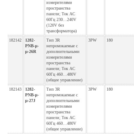
измерителями
пространства
панели; Ток AC
60Гц 230…240V
(120V без
трансформатора)
182142
1282-
Тип 3R
3PW
180
PNB-µ-
непромокаемые с
µ-26R
дополнительными
измерителями
пространства
панели; Ток AC
60Гц 460…480V
(общее управление)
182143
1282-
Тип 3R
3PW
180
PNB-µ-
непромокаемые с
µ-27J
дополнительными
измерителями
пространства
панели; Ток AC
60Гц 460…480V
(общее управление)