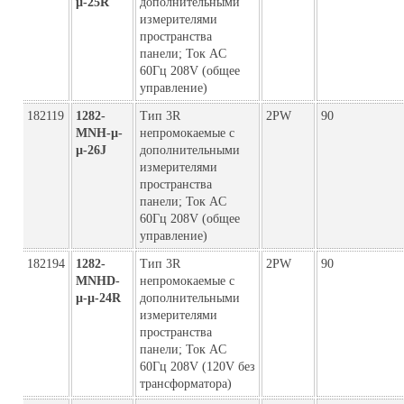
µ-25R
дополнительными
измерителями
пространства
панели; Ток AC
60Гц 208V (общее
управление)
182119
1282-
Тип 3R
2PW
90
MNH-µ-
непромокаемые с
µ-26J
дополнительными
измерителями
пространства
панели; Ток AC
60Гц 208V (общее
управление)
182194
1282-
Тип 3R
2PW
90
MNHD-
непромокаемые с
µ-µ-24R
дополнительными
измерителями
пространства
панели; Ток AC
60Гц 208V (120V без
трансформатора)