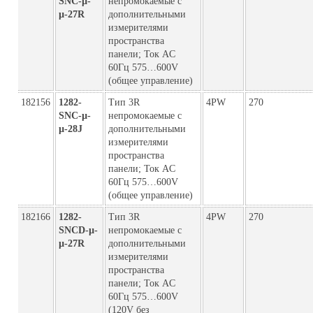
SNC-µ-
непромокаемые с
µ-27R
дополнительными
измерителями
пространства
панели; Ток AC
60Гц 575…600V
(общее управление)
182156
1282-
Тип 3R
4PW
270
SNC-µ-
непромокаемые с
µ-28J
дополнительными
измерителями
пространства
панели; Ток AC
60Гц 575…600V
(общее управление)
182166
1282-
Тип 3R
4PW
270
SNCD-µ-
непромокаемые с
µ-27R
дополнительными
измерителями
пространства
панели; Ток AC
60Гц 575…600V
(120V без