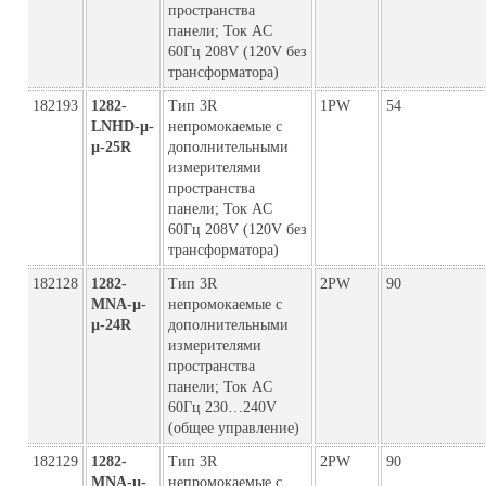
пространства
панели; Ток AC
60Гц 208V (120V без
трансформатора)
182193
1282-
Тип 3R
1PW
54
LNHD-µ-
непромокаемые с
µ-25R
дополнительными
измерителями
пространства
панели; Ток AC
60Гц 208V (120V без
трансформатора)
182128
1282-
Тип 3R
2PW
90
MNA-µ-
непромокаемые с
µ-24R
дополнительными
измерителями
пространства
панели; Ток AC
60Гц 230…240V
(общее управление)
182129
1282-
Тип 3R
2PW
90
MNA-µ-
непромокаемые с