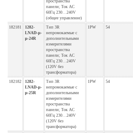
пространства
панели; Ток AC
60Гц 230…240V
(общее управление)
182181
1282-
Тип 3R
1PW
54
LNAD-µ-
непромокаемые с
µ-24R
дополнительными
измерителями
пространства
панели; Ток AC
60Гц 230…240V
(120V без
трансформатора)
182182
1282-
Тип 3R
1PW
54
LNAD-µ-
непромокаемые с
µ-25R
дополнительными
измерителями
пространства
панели; Ток AC
60Гц 230…240V
(120V без
трансформатора)