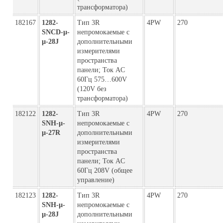
трансформатора)
182167
1282-
Тип 3R
4PW
270
SNCD-µ-
непромокаемые с
µ-28J
дополнительными
измерителями
пространства
панели; Ток AC
60Гц 575…600V
(120V без
трансформатора)
182122
1282-
Тип 3R
4PW
270
SNH-µ-
непромокаемые с
µ-27R
дополнительными
измерителями
пространства
панели; Ток AC
60Гц 208V (общее
управление)
182123
1282-
Тип 3R
4PW
270
SNH-µ-
непромокаемые с
µ-28J
дополнительными