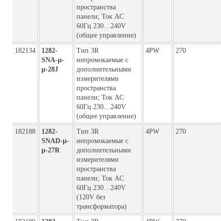
пространства
панели; Ток AC
60Гц 230…240V
(общее управление)
182134
1282-
Тип 3R
4PW
270
SNA-µ-
непромокаемые с
µ-28J
дополнительными
измерителями
пространства
панели; Ток AC
60Гц 230…240V
(общее управление)
182188
1282-
Тип 3R
4PW
270
SNAD-µ-
непромокаемые с
µ-27R
дополнительными
измерителями
пространства
панели; Ток AC
60Гц 230…240V
(120V без
трансформатора)