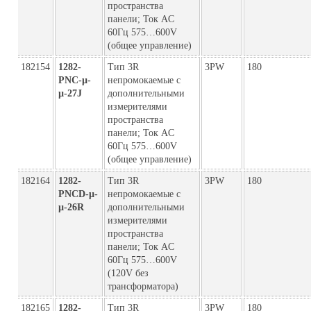
пространства
панели; Ток AC
60Гц 575…600V
(общее управление)
182154
1282-
Тип 3R
3PW
180
PNC-µ-
непромокаемые с
µ-27J
дополнительными
измерителями
пространства
панели; Ток AC
60Гц 575…600V
(общее управление)
182164
1282-
Тип 3R
3PW
180
PNCD-µ-
непромокаемые с
µ-26R
дополнительными
измерителями
пространства
панели; Ток AC
60Гц 575…600V
(120V без
трансформатора)
182165
1282-
Тип 3R
3PW
180