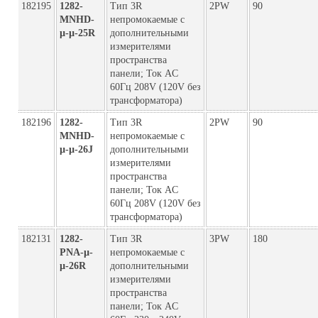
182195
1282-
Тип 3R
2PW
90
MNHD-
непромокаемые с
µ-µ-25R
дополнительными
измерителями
пространства
панели; Ток AC
60Гц 208V (120V без
трансформатора)
182196
1282-
Тип 3R
2PW
90
MNHD-
непромокаемые с
µ-µ-26J
дополнительными
измерителями
пространства
панели; Ток AC
60Гц 208V (120V без
трансформатора)
182131
1282-
Тип 3R
3PW
180
PNA-µ-
непромокаемые с
µ-26R
дополнительными
измерителями
пространства
панели; Ток AC