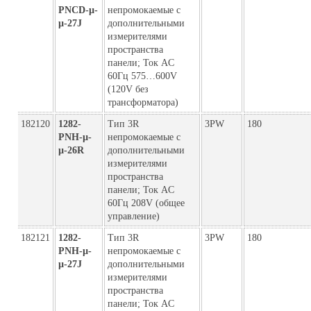
PNCD-µ-
непромокаемые с
µ-27J
дополнительными
измерителями
пространства
панели; Ток AC
60Гц 575…600V
(120V без
трансформатора)
182120
1282-
Тип 3R
3PW
180
PNH-µ-
непромокаемые с
µ-26R
дополнительными
измерителями
пространства
панели; Ток AC
60Гц 208V (общее
управление)
182121
1282-
Тип 3R
3PW
180
PNH-µ-
непромокаемые с
µ-27J
дополнительными
измерителями
пространства
панели; Ток AC