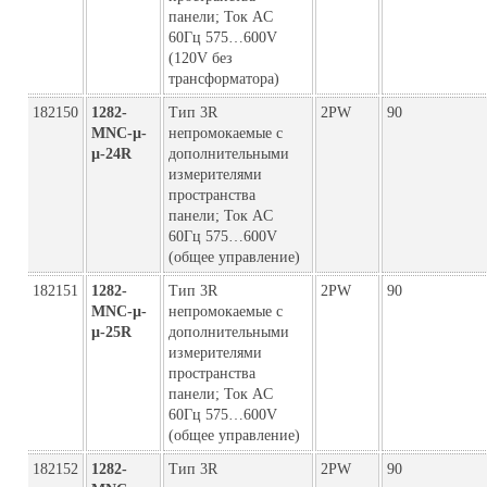
панели; Ток AC
60Гц 575…600V
(120V без
трансформатора)
182150
1282-
Тип 3R
2PW
90
MNC-µ-
непромокаемые с
µ-24R
дополнительными
измерителями
пространства
панели; Ток AC
60Гц 575…600V
(общее управление)
182151
1282-
Тип 3R
2PW
90
MNC-µ-
непромокаемые с
µ-25R
дополнительными
измерителями
пространства
панели; Ток AC
60Гц 575…600V
(общее управление)
182152
1282-
Тип 3R
2PW
90