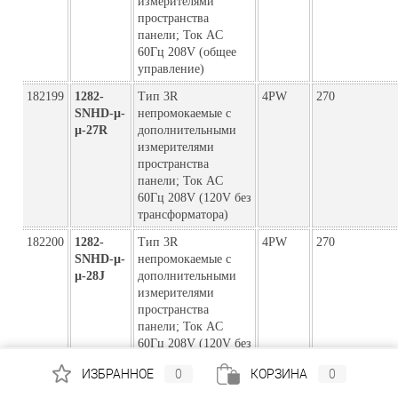
измерителями
пространства
панели; Ток AC
60Гц 208V (общее
управление)
182199
1282-
Тип 3R
4PW
270
SNHD-µ-
непромокаемые с
µ-27R
дополнительными
измерителями
пространства
панели; Ток AC
60Гц 208V (120V без
трансформатора)
182200
1282-
Тип 3R
4PW
270
SNHD-µ-
непромокаемые с
µ-28J
дополнительными
измерителями
пространства
панели; Ток AC
60Гц 208V (120V без
трансформатора)
ИЗБРАННОЕ
0
КОРЗИНА
0
182135
1282-
Тип 3R
5PW
540