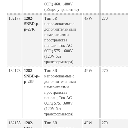
60Гц 460…480V
(общее управление)
182177
1282-
Тип 3R
4PW
270
SNBD-µ-
непромокаемые с
µ-27R
дополнительными
измерителями
пространства
панели; Ток AC
60Гц 575…600V
(120V без
трансформатора)
182178
1282-
Тип 3R
4PW
270
SNBD-µ-
непромокаемые с
µ-28J
дополнительными
измерителями
пространства
панели; Ток AC
60Гц 575…600V
(120V без
трансформатора)
182155
1282-
Тип 3R
4PW
270