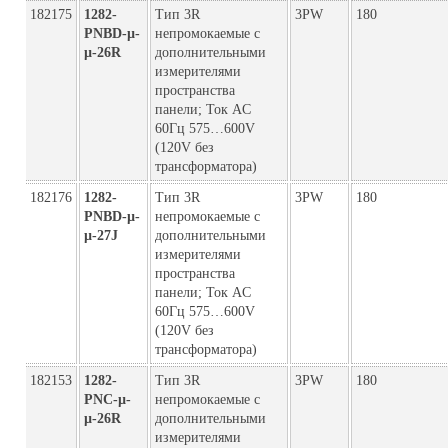
182175
1282-
Тип 3R
3PW
180
PNBD-µ-
непромокаемые с
µ-26R
дополнительными
измерителями
пространства
панели; Ток AC
60Гц 575…600V
(120V без
трансформатора)
182176
1282-
Тип 3R
3PW
180
PNBD-µ-
непромокаемые с
µ-27J
дополнительными
измерителями
пространства
панели; Ток AC
60Гц 575…600V
(120V без
трансформатора)
182153
1282-
Тип 3R
3PW
180
PNC-µ-
непромокаемые с
µ-26R
дополнительными
измерителями