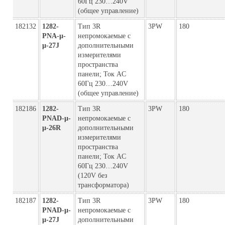
60Гц 230…240V
(общее управление)
182132
1282-
Тип 3R
3PW
180
PNA-µ-
непромокаемые с
µ-27J
дополнительными
измерителями
пространства
панели; Ток AC
60Гц 230…240V
(общее управление)
182186
1282-
Тип 3R
3PW
180
PNAD-µ-
непромокаемые с
µ-26R
дополнительными
измерителями
пространства
панели; Ток AC
60Гц 230…240V
(120V без
трансформатора)
182187
1282-
Тип 3R
3PW
180
PNAD-µ-
непромокаемые с
µ-27J
дополнительными