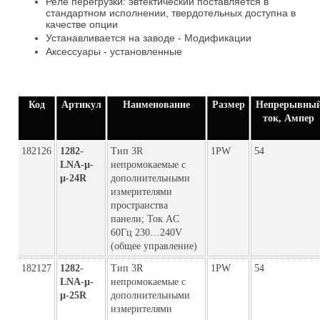
Реле перегрузки: эвтектический поставляется в
стандартном исполнении, твердотельных доступна в
качестве опции
Устанавливается на заводе - Модификации
Аксессуары - установленные
Код
Артикул
Наименование
Размер
Непрерывны
ток, Ампер
182126
1282-
Тип 3R
1PW
54
LNA-µ-
непромокаемые с
µ-24R
дополнительными
измерителями
пространства
панели; Ток AC
60Гц 230…240V
(общее управление)
182127
1282-
Тип 3R
1PW
54
LNA-µ-
непромокаемые с
µ-25R
дополнительными
измерителями