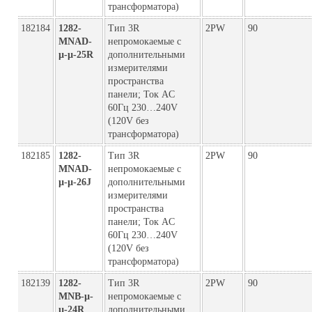
трансформатора)
182184
1282-
Тип 3R
2PW
90
MNAD-
непромокаемые с
µ-µ-25R
дополнительными
измерителями
пространства
панели; Ток AC
60Гц 230…240V
(120V без
трансформатора)
182185
1282-
Тип 3R
2PW
90
MNAD-
непромокаемые с
µ-µ-26J
дополнительными
измерителями
пространства
панели; Ток AC
60Гц 230…240V
(120V без
трансформатора)
182139
1282-
Тип 3R
2PW
90
MNB-µ-
непромокаемые с
µ-24R
дополнительными