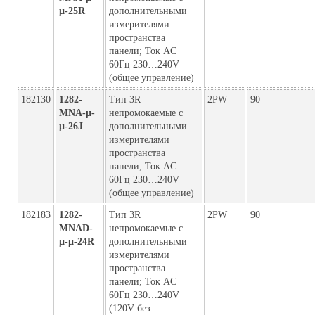
µ-25R
дополнительными
измерителями
пространства
панели; Ток AC
60Гц 230…240V
(общее управление)
182130
1282-
Тип 3R
2PW
90
MNA-µ-
непромокаемые с
µ-26J
дополнительными
измерителями
пространства
панели; Ток AC
60Гц 230…240V
(общее управление)
182183
1282-
Тип 3R
2PW
90
MNAD-
непромокаемые с
µ-µ-24R
дополнительными
измерителями
пространства
панели; Ток AC
60Гц 230…240V
(120V без