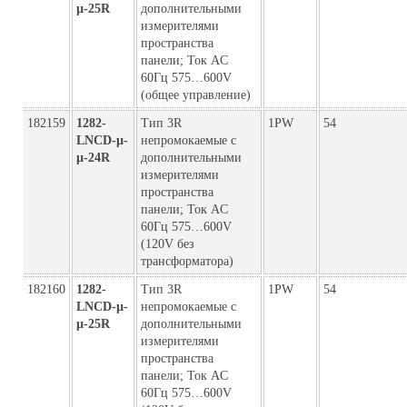
µ-25R
дополнительными
измерителями
пространства
панели; Ток AC
60Гц 575…600V
(общее управление)
182159
1282-
Тип 3R
1PW
54
LNCD-µ-
непромокаемые с
µ-24R
дополнительными
измерителями
пространства
панели; Ток AC
60Гц 575…600V
(120V без
трансформатора)
182160
1282-
Тип 3R
1PW
54
LNCD-µ-
непромокаемые с
µ-25R
дополнительными
измерителями
пространства
панели; Ток AC
60Гц 575…600V