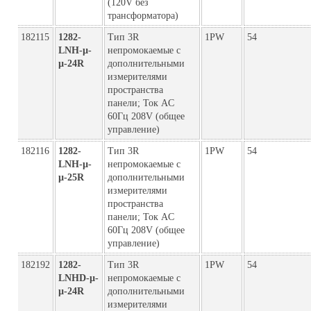
(120V без
трансформатора)
182115
1282-
Тип 3R
1PW
54
LNH-µ-
непромокаемые с
µ-24R
дополнительными
измерителями
пространства
панели; Ток AC
60Гц 208V (общее
управление)
182116
1282-
Тип 3R
1PW
54
LNH-µ-
непромокаемые с
µ-25R
дополнительными
измерителями
пространства
панели; Ток AC
60Гц 208V (общее
управление)
182192
1282-
Тип 3R
1PW
54
LNHD-µ-
непромокаемые с
µ-24R
дополнительными
измерителями