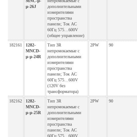
MNC-µ-
непромокаемые с
µ-26J
дополнительными
измерителями
пространства
панели; Ток AC
60Гц 575…600V
(общее управление)
182161
1282-
Тип 3R
2PW
90
MNCD-
непромокаемые с
µ-µ-24R
дополнительными
измерителями
пространства
панели; Ток AC
60Гц 575…600V
(120V без
трансформатора)
182162
1282-
Тип 3R
2PW
90
MNCD-
непромокаемые с
µ-µ-25R
дополнительными
измерителями
пространства
панели; Ток AC
60Гц 575…600V