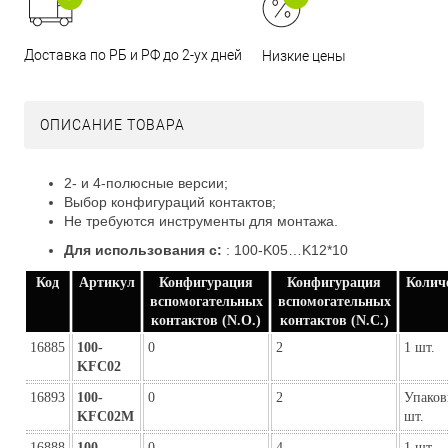
Доставка по РБ и РФ до 2-ух дней
Низкие цены
ОПИСАНИЕ ТОВАРА
2- и 4-полюсные версии;
Выбор конфигураций контактов;
Не требуются инструменты для монтажа.
Для использования с:
:
100-K05…K12*10
Код
Артикул
Конфигурация
Конфигурация
Колич
вспомогательных
вспомогательных
контактов (N.O.)
контактов (N.C.)
16885
100-
0
2
1 шт.
KFC02
16893
100-
0
2
Упаков
KFC02M
шт.
16888
100-
0
4
1 шт.