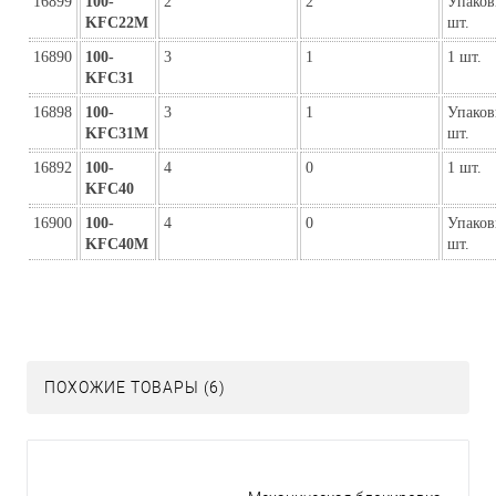
16899
100-
2
2
Упаков
KFC22M
шт.
16890
100-
3
1
1 шт.
KFC31
16898
100-
3
1
Упаков
KFC31M
шт.
16892
100-
4
0
1 шт.
KFC40
16900
100-
4
0
Упаков
KFC40M
шт.
ПОХОЖИЕ ТОВАРЫ (6)