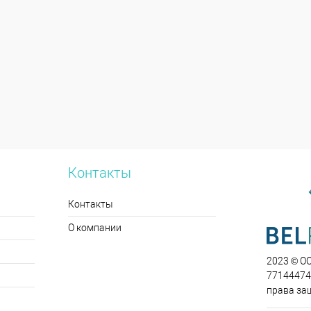
Контакты
Контакты
О компании
2023 © О
771444749
права за