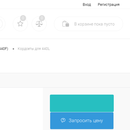
Вход
Регистрация
0
0
В корзине
пока
пусто
•
440F)
Кордсеты для 440L
Запросить цену