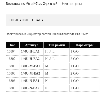
Доставка по РБ и РФ до 2-ух дней
Низкие цены
ОПИСАНИЕ ТОВАРА
Электрический индикатор состояния выключателя Вкл./Выкл.
Код
Артикул
Тип рамки
Параметры
16804
140U-H-EA1
H, J, L
1 C/O
16807
140U-H-EA2
H, J, L
2 C/O
16805
140U-M-EA1
M
1 C/O
16808
140U-M-EA2
M
2 C/O
16806
140U-N-EA1
N
1 C/O
16809
140U-N-EA2
N
2 C/O