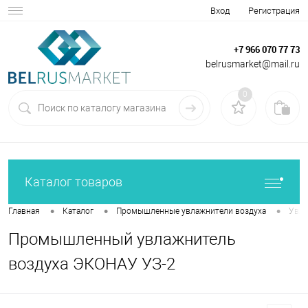
Вход
Регистрация
+7 966 070 77 73
belrusmarket@mail.ru
0
Каталог товаров
•
•
•
Главная
Каталог
Промышленные увлажнители воздуха
Увла
Промышленный увлажнитель
воздуха ЭКОНАУ УЗ-2