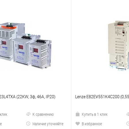
3L4TXA (22KW, 3ф, 46A, IP20)
Lenze E82EV551K4C200 (0,55K
 клик
К сравнению
Купить в 1 клик
е
Наличие уточняйте
В избранное