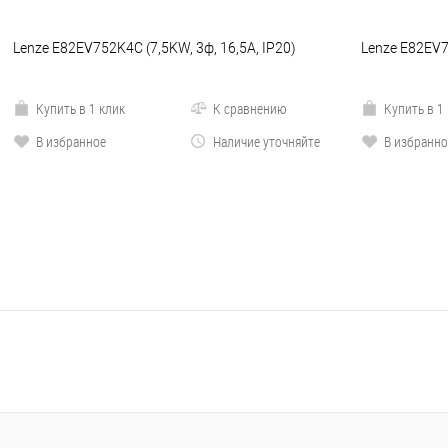
Lenze E82EV752K4C (7,5KW, 3ф, 16,5A, IP20)
Lenze E82EV7
Купить в 1 клик
К сравнению
Купить в 1
В избранное
Наличие уточняйте
В избранно