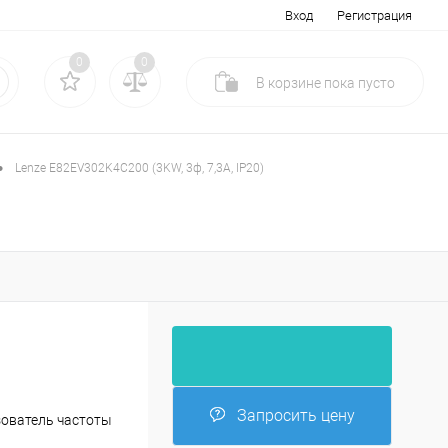
Вход
Регистрация
0
0
В корзине
пока
пусто
•
Lenze E82EV302K4C200 (3KW, 3ф, 7,3A, IP20)
Запросить цену
ователь частоты