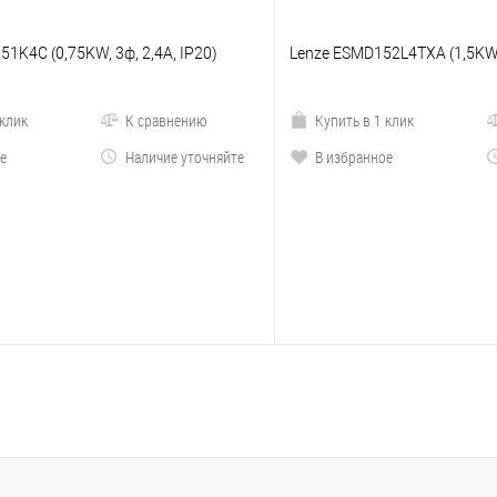
51K4C (0,75KW, 3ф, 2,4A, IP20)
Lenze ESMD152L4TXA (1,5KW, 
 клик
К сравнению
Купить в 1 клик
е
Наличие уточняйте
В избранное