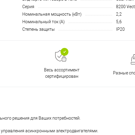
Серия
8200 Vect
Номинальная мощность (кВт)
2,2
Номинальный ток (А)
5,6
Степень защиты
IP20
Весь ассортимент
Разные сп
сертифицирован
льного решения для Ваших потребностей.
 управления асинхронными электродвигателями.