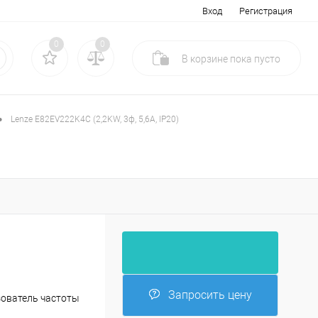
Вход
Регистрация
0
0
В корзине
пока
пусто
•
Lenze E82EV222K4C (2,2KW, 3ф, 5,6A, IP20)
Запросить цену
ователь частоты