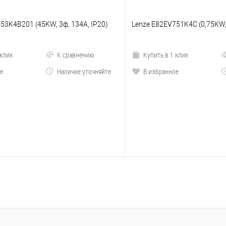
53K4B201 (45KW, 3ф, 134A, IP20)
Lenze E82EV751K4C (0,75KW, 
 клик
К сравнению
Купить в 1 клик
е
Наличие уточняйте
В избранное