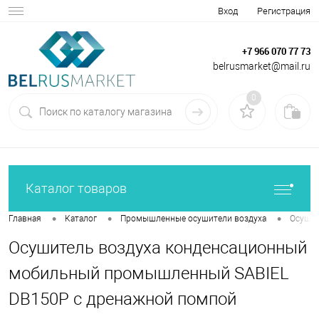
Вход
Регистрация
+7 966 070 77 73
belrusmarket@mail.ru
0
Каталог товаров
•
•
•
Главная
Каталог
Промышленные осушители воздуха
Осушит
Осушитель воздуха конденсационный
мобильный промышленный SABIEL
DB150P с дренажной помпой