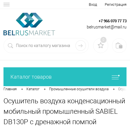
Вход
Регистрация
+7 966 070 77 73
belrusmarket@mail.ru
0
Каталог товаров
•
•
•
Главная
Каталог
Промышленные осушители воздуха
Осушит
Осушитель воздуха конденсационный
мобильный промышленный SABIEL
DB130P с дренажной помпой