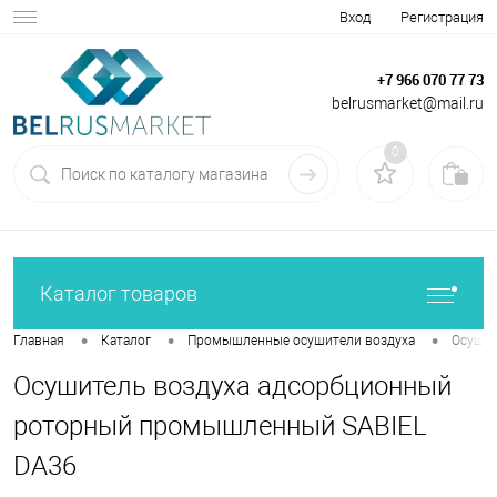
Вход
Регистрация
+7 966 070 77 73
belrusmarket@mail.ru
0
Каталог товаров
•
•
•
Главная
Каталог
Промышленные осушители воздуха
Осушит
Осушитель воздуха адсорбционный
роторный промышленный SABIEL
DA36