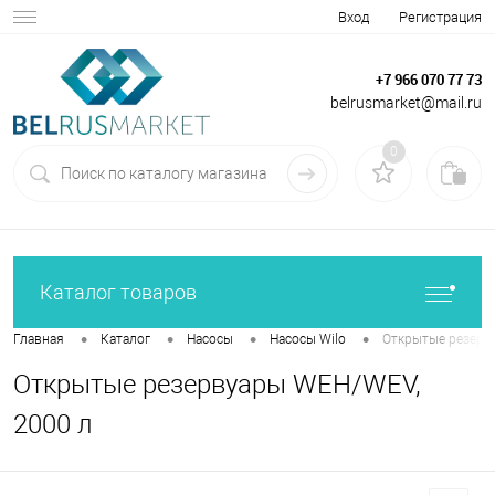
Вход
Регистрация
+7 966 070 77 73
belrusmarket@mail.ru
0
Каталог товаров
•
•
•
•
Главная
Каталог
Насосы
Насосы Wilo
Открытые резерв
Открытые резервуары WEH/WEV,
2000 л