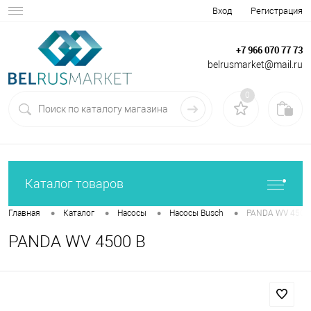
Вход
Регистрация
+7 966 070 77 73
belrusmarket@mail.ru
0
Каталог товаров
•
•
•
•
Главная
Каталог
Насосы
Насосы Busch
PANDA WV 4500
PANDA WV 4500 B