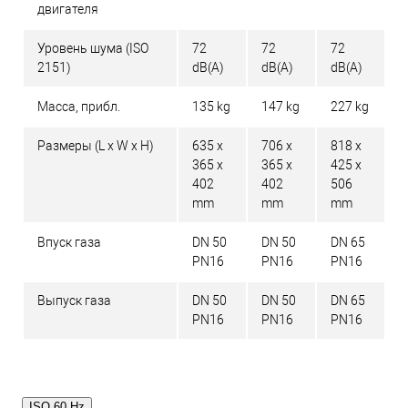
двигателя
Уровень шума (ISO
72
72
72
2151)
dB(A)
dB(A)
dB(A)
Масса, прибл.
135 kg
147 kg
227 kg
Размеры (L x W x H)
635 x
706 x
818 x
365 x
365 x
425 x
402
402
506
mm
mm
mm
Впуск газа
DN 50
DN 50
DN 65
PN16
PN16
PN16
Выпуск газа
DN 50
DN 50
DN 65
PN16
PN16
PN16
ISO 60 Hz