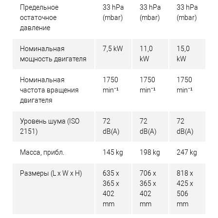
Предельное
33 hPa
33 hPa
33 hPa
остаточное
(mbar)
(mbar)
(mbar)
давление
Номинальная
7,5 kW
11,0
15,0
мощность двигателя
kW
kW
Номинальная
1750
1750
1750
частота вращения
min⁻¹
min⁻¹
min⁻¹
двигателя
Уровень шума (ISO
72
72
72
2151)
dB(A)
dB(A)
dB(A)
Масса, прибл.
145 kg
198 kg
247 kg
Размеры (L x W x H)
635 x
706 x
818 x
365 x
365 x
425 x
402
402
506
mm
mm
mm