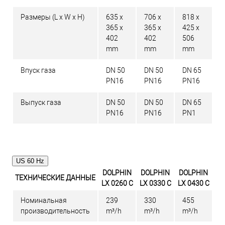
Размеры (L x W x H)
635 x
706 x
818 x
365 x
365 x
425 x
402
402
506
mm
mm
mm
Впуск газа
DN 50
DN 50
DN 65
PN16
PN16
PN16
Выпуск газа
DN 50
DN 50
DN 65
PN16
PN16
PN1
US 60 Hz
DOLPHIN
DOLPHIN
DOLPHIN
ТЕХНИЧЕСКИЕ ДАННЫЕ
LX 0260 C
LX 0330 C
LX 0430 C
Номинальная
239
330
455
производительность
m³/h
m³/h
m³/h