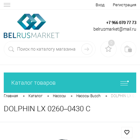
Вход
Регистрация
+7 966 070 77 73
belrusmarket@mail.ru
0
Каталог товаров
•
•
•
•
Главная
Каталог
Насосы
Насосы Busch
DOLPHIN LX 026
DOLPHIN LX 0260–0430 C