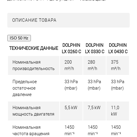
ОПИСАНИЕ ТОВАРА
ISO 50 Hz
DOLPHIN
DOLPHIN
DOLPHIN
ТЕХНИЧЕСКИЕ ДАННЫЕ
LX 0260 C
LX 0330 C
LX 0430 C
Номинальная
200
280
375
производительность
m³/h
m³/h
m³/h
Предельное
33 hPa
33 hPa
33 hPa
остаточное
(mbar)
(mbar)
(mbar)
давление
Номинальная
5,5 kW
7,5 kW
11,0
мощность двигателя
kW
Номинальная
1450
1450
1450
частота вращения
min⁻¹
min⁻¹
min⁻¹