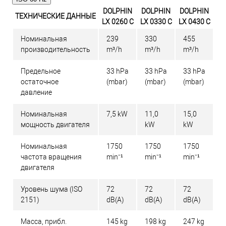
DOLPHIN
DOLPHIN
DOLPHIN
ТЕХНИЧЕСКИЕ ДАННЫЕ
LX 0260 C
LX 0330 C
LX 0430 C
Номинальная
239
330
455
производительность
m³/h
m³/h
m³/h
Предельное
33 hPa
33 hPa
33 hPa
остаточное
(mbar)
(mbar)
(mbar)
давление
Номинальная
7,5 kW
11,0
15,0
мощность двигателя
kW
kW
Номинальная
1750
1750
1750
частота вращения
min⁻¹
min⁻¹
min⁻¹
двигателя
Уровень шума (ISO
72
72
72
2151)
dB(A)
dB(A)
dB(A)
Масса, прибл.
145 kg
198 kg
247 kg