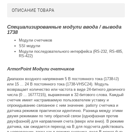
ОПИСАНИЕ ТОВАРА
Специализированные модули ввода / вывода
1738
Модули счетчиков
SSI модули
Модули последовательного интерфейса (RS-232, RS-485,
RS-422)
ArmorPoint Модули счетчиков
Диапазон входного напряжения 5 В постоянного тока (1738-IJ)
или 15 ... 24 В постоянного тока (1738-VHSC24). Модуль
возвращает количество или частота в виде 24-битного двоичного
числа (0 ... 16777215), выраженная в 32-битового слова. Каждый
счетчик имеет настраиваемую пользователем уставку и
опрокидыванию связанное с ним значение. работу счетчика и
датчика режимов практически идентично. Разница между этими
двумя режимами по типу обратной связи (однофазная против
двухфазной) для направления счета (вверх или вниз). В режиме
датчика, как ожидается переход на B для подсчета действовать
в направлении, тогда как в режиме счетчика, вход B может быть