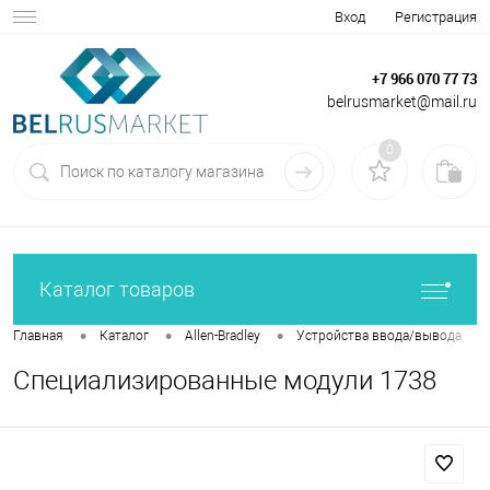
Вход
Регистрация
+7 966 070 77 73
belrusmarket@mail.ru
0
Каталог товаров
•
•
•
•
Главная
Каталог
Allen-Bradley
Устройства ввода/вывода
Специализированные модули 1738