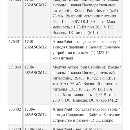
232ASCM12
выходы: 1 канал Последовательный 
интерфейс, RS232. PointBus ток (мА): 
75 мА. Внешний источник питания  
DC : 10…28.8V DC1.0 A max.. Макс. 
мощность.: 1,75 Вт при 28,8 V DC. 
Выводы: DC микро (M12)
176481
1738–
ArmorPoint последовательного ввода / 
232ASCM12  
вывода Спаривание Кабели: Конечное 
устройство в разъем  (1) M23 12-
контактный
171864
1738-
Модули ArmorPoint Серийный Входы / 
485ASCM12
выходы: 1 канал Последовательный 
интерфейс, RS485, RS422. PointBus 
ток (мА): 75 мА. Внешний источник 
питания  DC : 10…28.8V DC1.0 A 
max.. Макс. мощность.: 1,75 Вт при 
28,8 V DC. Выводы: DC микро (M12)
176482
1738–
ArmorPoint последовательного ввода / 
485ASCM12
вывода Спаривание Кабели: Конечное 
устройство в разъем (1) DC микро  
176479
1738-IJM23  
ArmorPoint Счетчик Модули 