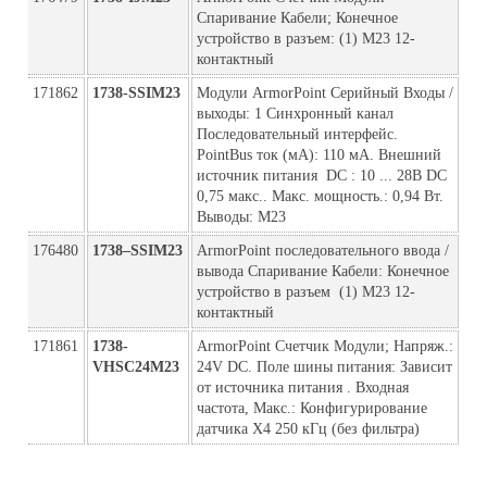
Спаривание Кабели; Конечное 
устройство в разъем: (1) M23 12-
контактный
171862
1738-SSIM23
Модули ArmorPoint Серийный Входы / 
выходы: 1 Синхронный канал 
Последовательный интерфейс. 
PointBus ток (мА): 110 мА. Внешний 
источник питания  DC : 10 ... 28В DC 
0,75 макс.. Макс. мощность.: 0,94 Вт. 
Выводы: M23
176480
1738–SSIM23
ArmorPoint последовательного ввода / 
вывода Спаривание Кабели: Конечное 
устройство в разъем  (1) M23 12-
контактный
171861
1738-
ArmorPoint Счетчик Модули; Напряж.: 
VHSC24M23
24V DC. Поле шины питания: Зависит 
от источника питания . Входная 
частота, Макс.: Конфигурирование 
датчика X4 250 кГц (без фильтра)