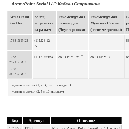
ArmorPoint Serial I / O Кабели Спаривание
ArmorPoint 
Конец 
Рекомендуемая 
Рекомендуемая 
Р
Кат.Нет.
устройству 
патч-корды 
Мужской Cordset 
р
на разъем
(Двусторонняя)
(несимметричный)
П
1738-SSIM23
(1) M23 12-
-
-
8
Pin
1738-
(1) DC микро-
889D-F4SCDM- ¯
889D-M4SC-‡
8
232ASCM12 
1738-
485ASCM12
¯ = длина в метрах (1, 2, 3, 5 и 10 стандарт). 
‡ = длина в метрах (2, 5 и 10 стандарт).
Код
Артикул
Описание
171863
1738-
Модули ArmorPoint Серийный Входы / 