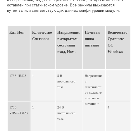
оставлен при статическом уровне. Все режимы выбираются
путем записи соответствующих данных конфигурации модуля.
Кат. Нет.
Количество 
Напряжение, 
Полевая 
Количество 
Счетчики
в открытом 
шина 
Сравните 
состоянии 
питания
ОС 
вход, Ном.
Windows
1738-IJM23
1
5 В 
Напряжение 
-
постоянного 
в 
тока
зависимости 
от полевого 
источника 
питания ⋆ 
1738-
1
24 В 
4
VHSC24M23
постоянного 
тока