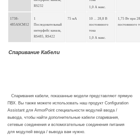
RS232
1,0 А макс.
1738-
1 
75 мА
10 ... 28,8 В 
1,75 Вт при 28
485ASCM12
Последовательный 
постоянного 
постоянного т
интерфейс канала, 
тока 
RS485, RS422
1,0 А макс.
Спаривание Кабели
Спаривания кабели, показанные модели представляют прямую
ПВХ. Вы также можете использовать наш
продукт Configuration
Assistant
для ArmorPoint специальности модулей ввода /
вывода, чтобы найти дополнительные кабели спаривания,
сетевые соединения и вспомогательные соединения питания
для модулей ввода / вывода вам нужно.