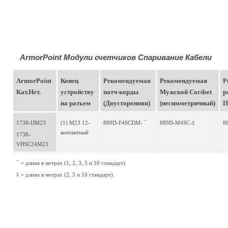
ArmorPoint Модули счетчиков Спаривание Кабели
ArmorPoint 
Конец 
Рекомендуемая 
Рекомендуемая 
Р
Кат.Нет.
устройству 
патч-корды 
Мужской Cordset 
р
на разъем
(Двусторонняя)
(несимметричный)
П
1738-IJM23 
(1) M23 12-
889D-F4SCDM- ¯
889D-M4SC-‡
8
контактный
1738-
VHSC24M23
¯ = длина в метрах (1, 2, 3, 5 и 10 стандарт). 
‡ = длина в метрах (2, 5 и 10 стандарт).