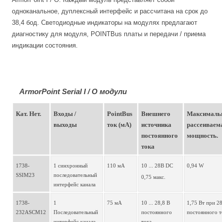
одноканальное, дуплексный интерфейс и рассчитана на срок до
38,4 бод. Светодиодные индикаторы на модулях предлагают
диагностику для модуля, POINTBus платы и передачи / приема
индикации состояния.
ArmorPoint Serial I / O модули
Кат. Нет.
Входы / 
PointBus 
Внешнего 
Максимальн
выходы
ток (мА)
источника 
рассеиваема
постоянного 
мощность.
тока
1738-
1 синхронный 
110 мА
10 ... 28В DC 
0,94 W
SSIM23
последовательный 
0,75 макс.
интерфейс канала
1738-
1 
75 мА
10 ... 28,8 В 
1,75 Вт при 28
232ASCM12
Последовательный 
постоянного 
постоянного т
интерфейс канала, 
тока 