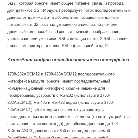
базы, которая обеспечивает общее питание, связь, и провода
для датчиков SSI. Модуль преобразует поток последовательных
данных от датчика SSI в абсолютные позиционные данные
читаемый как 32-шестнадцатеричное значение. Серый или
двоичный код способны с Грея в двоичный преобразования,
увеличивая или уменьшая SSI индикация счета, 2 SSI значения
слова компаратора, и слова SSI с фиксацией вход I1.
ArmorPoint модули последовательного интерфейса
1738-232ASCM12 и 1738-485ASCM12 последовательного
интерфейса модули обеспечивают последовательный
коммуникационный интерфейс ссылке решение для
периферийных устройств с RS-232 (используйте 1738-
232ASCM12), RS-485 и RS-422 порты (используйте 1738-
485ASCM12 ). Эти модули позволяют устройству с
последовательным интерфейсом выходных (то есть, устройства
считывания штрихового кода) для обмена данными до 128
байтов ASCII данных на любой сети, поддерживаемой
ArmorPoint I / O. Каждый модуль представляет собой