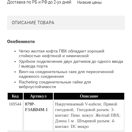
Доставка по РБ и РФ до 2-ух дней
Низкие цены
ОПИСАНИЕ ТОВАРА
Особенности
Четко желтая кофта ПВХ обладает хорошей
стойкостью нефтяной и химической
Удобное подключение двух датчиков до одного ввода
/ вывода порта
Винт-на соединительных гаек для пересеченной
надежного соединения
Racheting соединительные гайки для
виброустойчивости
Код
Артикул
Описание
169544
879P-
Накручиваемый V-кабели; Прямой 
F3ABD4M-1
гнездовой;  Гнездовой разъем: 3-
контакт. Пико. кожух: Желтый ПВХ; 
Длина 1 м.. Штыревой разъем: 4-
контакт. DC микро