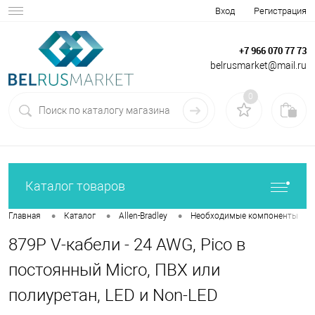
Вход
Регистрация
+7 966 070 77 73
belrusmarket@mail.ru
0
Каталог товаров
•
•
•
•
Главная
Каталог
Allen-Bradley
Необходимые компоненты
879Р V-кабели - 24 AWG, Pico в
постоянный Micro, ПВХ или
полиуретан, LED и Non-LED