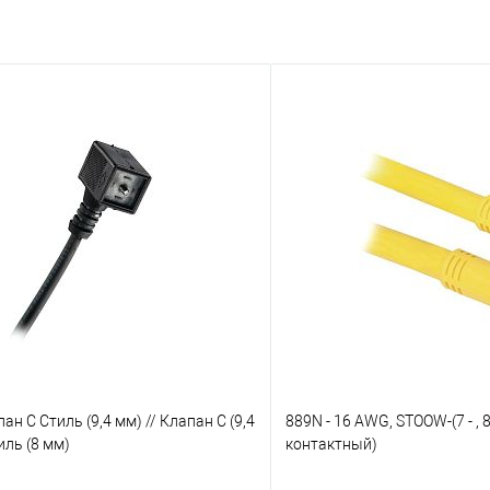
ан C Стиль (9,4 мм) // Клапан C (9,4
889N - 16 AWG, STOOW-(7 - , 8- 
иль (8 мм)
контактный)