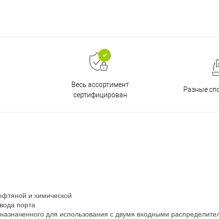
Весь ассортимент
Разные сп
сертифицирован
ефтяной и химической
ывода порта
едназначенного для использования с двумя входными распределите