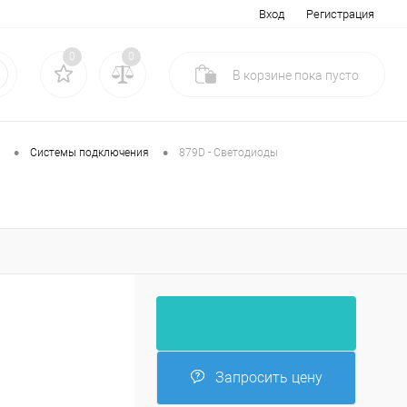
Вход
Регистрация
0
0
В корзине
пока
пусто
•
•
Системы подключения
879D - Светодиоды
Запросить цену