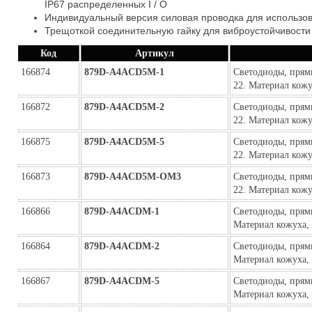
IP67 распределенных I / O
Индивидуальный версия силовая проводка для использова
Трещоткой соединительную гайку для виброустойчивости
Код
Артикул
166874
879D-A4ACD5M-1
Светодиоды, прям
22. Материал кож
166872
879D-A4ACD5M-2
Светодиоды, прям
22. Материал кож
166875
879D-A4ACD5M-5
Светодиоды, прям
22. Материал кож
166873
879D-A4ACD5M-ОМ3
Светодиоды, прям
22. Материал кожу
166866
879D-A4ACDM-1
Светодиоды, прямы
Материал кожуха,
166864
879D-A4ACDM-2
Светодиоды, прямы
Материал кожуха,
166867
879D-A4ACDM-5
Светодиоды, прямы
Материал кожуха,