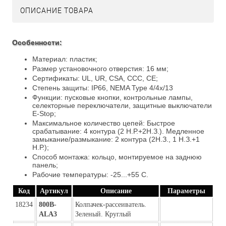
ОПИСАНИЕ ТОВАРА
Особенности:
Материал: пластик;
Размер установочного отверстия: 16 мм;
Сертификаты: UL, UR, CSA, CCC, CE;
Степень защиты: IP66, NEMA Type 4/4x/13
Функции: пусковые кнопки, контрольные лампы,
селекторные переключатели, защитные выключатели
E-Stop;
Максимальное количество цепей: Быстрое
срабатывание: 4 контура (2 Н.Р.+2Н.З.). Медленное
замыкание/размыкание: 2 контура (2Н.З., 1 Н.З.+1
Н.Р.);
Способ монтажа: кольцо, монтируемое на заднюю
панель;
Рабочие температуры: -25...+55 С.
Код
Артикул
Описание
Параметры
18234
800B-
Колпачек-рассеиватель. 
ALA3
Зеленый. Круглый