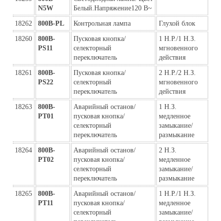
N5W
Белый.Напряжение120 В~
18262
800B-PL
Контрольная лампа
Глухой блок
18260
800B-
Пусковая кнопка/
1 Н.Р./1 Н.З. 
PS11
селекторный 
мгновенного 
переключатель
действия
18261
800B-
Пусковая кнопка/
2 Н.Р./2 Н.З. 
PS22
селекторный 
мгновенного 
переключатель
действия
18263
800B-
Аварийный останов/
1 Н.З. 
PT01
пусковая кнопка/
медленное 
селекторный 
замыкание/
переключатель
размыкание
18264
800B-
Аварийный останов/
2 Н.З. 
PT02
пусковая кнопка/
медленное 
селекторный 
замыкание/
переключатель
размыкание
18265
800B-
Аварийный останов/
1 Н.Р./1 Н.З. 
PT11
пусковая кнопка/
медленное 
селекторный 
замыкание/