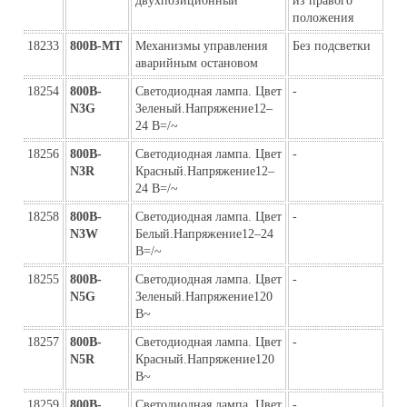
двухпозиционный
из правого 
положения
18233
800B-MT
Механизмы управления 
Без подсветки
аварийным остановом
18254
800B-
Светодиодная лампа. Цвет 
-
N3G
Зеленый.Напряжение12–
24 В=/~
18256
800B-
Светодиодная лампа. Цвет 
-
N3R
Красный.Напряжение12–
24 В=/~
18258
800B-
Светодиодная лампа. Цвет 
-
N3W
Белый.Напряжение12–24 
В=/~
18255
800B-
Светодиодная лампа. Цвет 
-
N5G
Зеленый.Напряжение120 
В~
18257
800B-
Светодиодная лампа. Цвет 
-
N5R
Красный.Напряжение120 
В~
18259
800B-
Светодиодная лампа. Цвет 
-