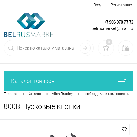
Вход
Регистрация
+7 966 070 77 73
belrusmarket@mail.ru
0
Каталог товаров
•
•
•
•
Главная
Каталог
Allen-Bradley
Необходимые компоненты
800B Пусковые кнопки