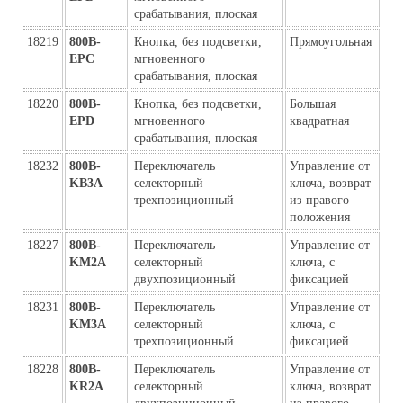
срабатывания, плоская
18219
800B-
Кнопка, без подсветки, 
Прямоугольная
EPC
мгновенного 
срабатывания, плоская
18220
800B-
Кнопка, без подсветки, 
Большая 
EPD
мгновенного 
квадратная
срабатывания, плоская
18232
800B-
Переключатель 
Управление от 
KB3A
селекторный 
ключа, возврат 
трехпозиционный
из правого 
положения
18227
800B-
Переключатель 
Управление от 
KM2A
селекторный 
ключа, с 
двухпозиционный
фиксацией
18231
800B-
Переключатель 
Управление от 
KM3A
селекторный 
ключа, с 
трехпозиционный
фиксацией
18228
800B-
Переключатель 
Управление от 
KR2A
селекторный 
ключа, возврат 