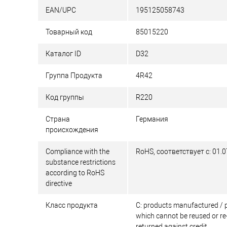
EAN/UPC
195125058743
Товарный код
85015220
Каталог ID
D32
Группа Продукта
4R42
Код группы
R220
Страна
Германия
происхождения
Compliance with the
RoHS, соответствует с: 01.0
substance restrictions
according to RoHS
directive
Класс продукта
C: products manufactured / p
which cannot be reused or re-
returned against credit.