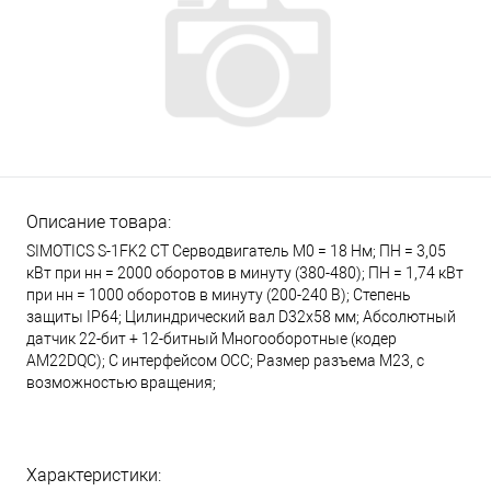
Описание товара:
SIMOTICS S-1FK2 CT Серводвигатель М0 = 18 Нм; ПН = 3,05
кВт при нн = 2000 оборотов в минуту (380-480); ПН = 1,74 кВт
при нн = 1000 оборотов в минуту (200-240 В); Степень
защиты IP64; Цилиндрический вал D32x58 мм; Абсолютный
датчик 22-бит + 12-битный Многооборотные (кодер
AM22DQC); С интерфейсом OCC; Размер разъема М23, с
возможностью вращения;
Характеристики: