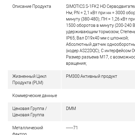
Описание Продукта
SIMOTICS S-1FK2 HD Серводвигате
Нм; PN = 2,1 кВт при нн = 3000 обо
минуту (380-480); ПН = 1,26 кВт при
1500 оборотов в минуту (200-240 В
удерживающим тормозом; Степен
IP65; Вал D19x40 мм с шпонкой;
Абсолютный датчик однооборотны
(кодер AS22DQC); С интерфейсом O
Размер разъема М17, с возможно
вращения;
Жизненный Цикл
PM300:Активный продукт
Продукта (PLM)
Коммерческие данные
Ценовая Группа /
DMM
Ценовая Группа
Металлический
------71
фактор