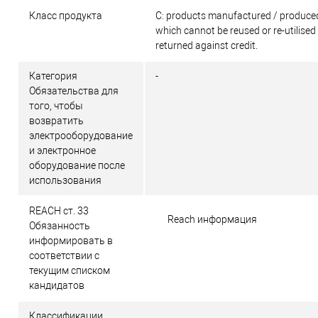
Класс продукта
C: products manufactured / produced
which cannot be reused or re-utilised
returned against credit.
Категория
-
Обязательства для
того, чтобы
возвратить
электрооборудование
и электронное
оборудование после
использования
REACH ст. 33
Reach информация
Обязанность
информировать в
соответствии с
текущим списком
кандидатов
Классификации