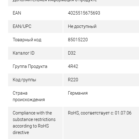
EAN
4025515675693
EAN/UPC
Не доступный
Товарный код
85015220
Каталог ID
D32
Группа Продукта
4R42
Код группы
R220
Страна
Германия
происхождения
Compliance with the
RoHS, соответствует с: 01.07.06
substance restrictions
according to RoHS
directive