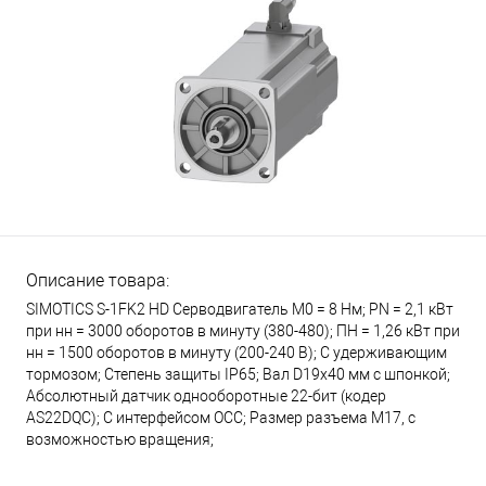
Описание товара:
SIMOTICS S-1FK2 HD Серводвигатель М0 = 8 Нм; PN = 2,1 кВт
при нн = 3000 оборотов в минуту (380-480); ПН = 1,26 кВт при
нн = 1500 оборотов в минуту (200-240 В); С удерживающим
тормозом; Степень защиты IP65; Вал D19x40 мм с шпонкой;
Абсолютный датчик однооборотные 22-бит (кодер
AS22DQC); С интерфейсом OCC; Размер разъема М17, с
возможностью вращения;