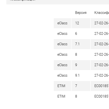
Версия
Классиф
eClass
12
27-02-26
eClass
6
27-02-26
eClass
7.1
27-02-26
eClass
8
27-02-26
eClass
9
27-02-26
eClass
9.1
27-02-26
ETIM
7
EC00185
ETIM
8
EC00185