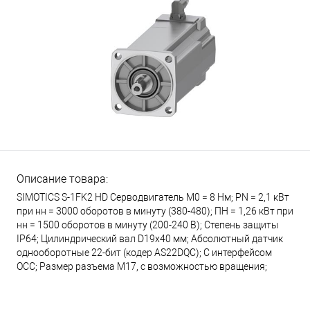
Описание товара:
SIMOTICS S-1FK2 HD Серводвигатель М0 = 8 Нм; PN = 2,1 кВт
при нн = 3000 оборотов в минуту (380-480); ПН = 1,26 кВт при
нн = 1500 оборотов в минуту (200-240 В); Степень защиты
IP64; Цилиндрический вал D19x40 мм; Абсолютный датчик
однооборотные 22-бит (кодер AS22DQC); С интерфейсом
OCC; Размер разъема М17, с возможностью вращения;