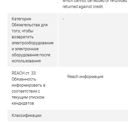
which cannot be reused or re-utilised
returned against credit.
Категория
-
Обязательства для
того, чтобы
возвратить
электрооборудование
и электронное
оборудование после
использования
REACH ст. 33
Reach информация
Обязанность
информировать в
соответствии с
текущим списком
кандидатов
Классификации