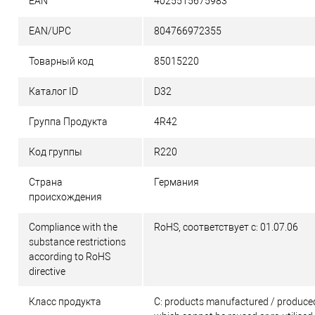
EAN
4025515675983
EAN/UPC
804766972355
Товарный код
85015220
Каталог ID
D32
Группа Продукта
4R42
Код группы
R220
Страна
Германия
происхождения
Compliance with the
RoHS, соответствует с: 01.07.06
substance restrictions
according to RoHS
directive
Класс продукта
C: products manufactured / produced