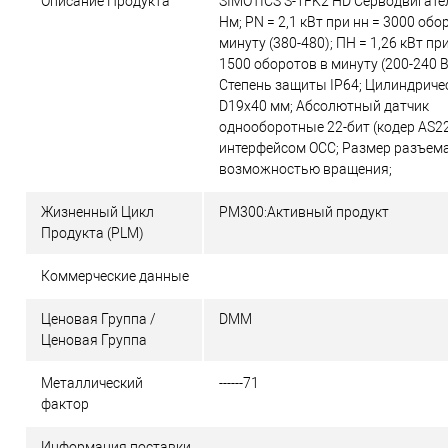
Описание Продукта
SIMOTICS S-1FK2 HD Серводвигате
Нм; PN = 2,1 кВт при нн = 3000 обо
минуту (380-480); ПН = 1,26 кВт при
1500 оборотов в минуту (200-240 В
Степень защиты IP64; Цилиндриче
D19x40 мм; Абсолютный датчик
однооборотные 22-бит (кодер AS22
интерфейсом OCC; Размер разъема
возможностью вращения;
Жизненный Цикл
PM300:Активный продукт
Продукта (PLM)
Коммерческие данные
Ценовая Группа /
DMM
Ценовая Группа
Металлический
------71
фактор
Информация поставки