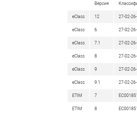
Версия
Классиф
eClass
12
27-02-26
eClass
6
27-02-26
eClass
7.1
27-02-26
eClass
8
27-02-26
eClass
9
27-02-26
eClass
9.1
27-02-26
ETIM
7
EC00185
ETIM
8
EC00185