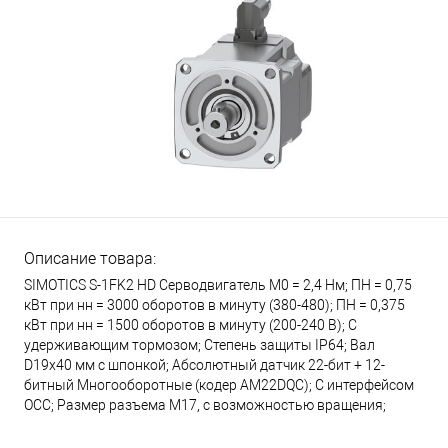
Описание товара:
SIMOTICS S-1FK2 HD Серводвигатель М0 = 2,4 Нм; ПН = 0,75
кВт при нн = 3000 оборотов в минуту (380-480); ПН = 0,375
кВт при нн = 1500 оборотов в минуту (200-240 В); С
удерживающим тормозом; Степень защиты IP64; Вал
D19x40 мм с шпонкой; Абсолютный датчик 22-бит + 12-
битный Многооборотные (кодер AM22DQC); С интерфейсом
OCC; Размер разъема М17, с возможностью вращения;