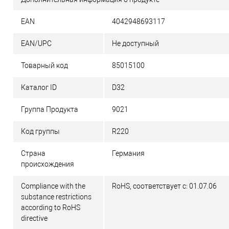
EAN
4042948693117
EAN/UPC
Не доступный
Товарный код
85015100
Каталог ID
D32
Группа Продукта
9021
Код группы
R220
Страна
Германия
происхождения
Compliance with the
RoHS, соответствует с: 01.07.06
substance restrictions
according to RoHS
directive