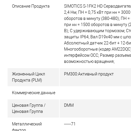
Описание Продукта
SIMOTICS S-1FK2 HD Серводвигате
2,4 Нм; ПН = 0,75 кВт при нн = 3000
оборотов в минуту (380-480); ПН = 
при нн = 1500 оборотов в минуту (
В); С удерживающим тормозом; Ст
защиты IP64; Вал D19x40 мм с шпо
Абсолютный датчик 22-бит + 12-б
Многооборотные (кодер AM22DQC)
интерфейсом OCC; Размер разъема
возможностью вращения;
Жизненный Цикл
PM300:Активный продукт
Продукта (PLM)
Коммерческие данные
Ценовая Группа /
DMM
Ценовая Группа
Металлический
------71
фактор