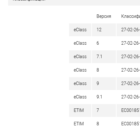
Версия
Классиф
eClass
12
27-02-26
eClass
6
27-02-26
eClass
7.1
27-02-26
eClass
8
27-02-26
eClass
9
27-02-26
eClass
9.1
27-02-26
ETIM
7
EC00185
ETIM
8
EC00185