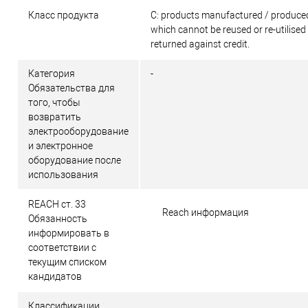
Класс продукта
C: products manufactured / produced
which cannot be reused or re-utilised
returned against credit.
Категория
-
Обязательства для
того, чтобы
возвратить
электрооборудование
и электронное
оборудование после
использования
REACH ст. 33
Reach информация
Обязанность
информировать в
соответствии с
текущим списком
кандидатов
Классификации