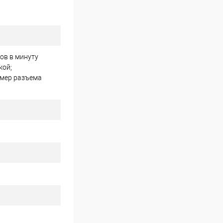
тов в минуту
кой;
змер разъема