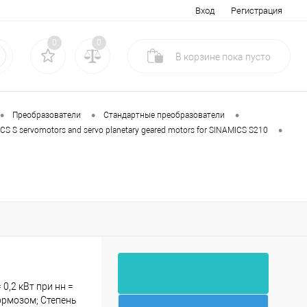
Вход
Регистрация
0
0
В корзине
пока
пусто
•
•
•
Преобразователи
Стандартные преобразователи
•
CS S servomotors and servo planetary geared motors for SINAMICS S210
 0,2 кВт при нн =
ормозом; Степень