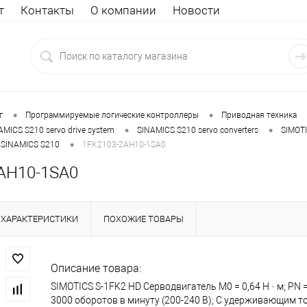
т
Контакты
О компании
Новости
•
•
г
Программируемые логические контроллеры
Приводная техника
•
•
AMICS S210 servo drive system
SINAMICS S210 servo converters
SIMOTI
•
r SINAMICS S210
1FK2103-2AH10-1SA0
AH10-1SA0
ХАРАКТЕРИСТИКИ
ПОХОЖИЕ ТОВАРЫ
Описание товара:
SIMOTICS S-1FK2 HD Серводвигатель М0 = 0,64 Н · м; PN =
3000 оборотов в минуту (200-240 В); С удерживающим т