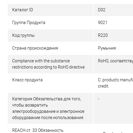
Каталог ID
D32
Группа Продукта
9021
Код группы
R220
Страна происхождения
Румыния
Compliance with the substance
RoHS, соответству
restrictions according to RoHS directive
Класс продукта
C: products manufac
credit.
Категория Обязательства для того,
-
чтобы возвратить
электрооборудование и электронное
оборудование после использования
REACH ст. 33 Обязанность