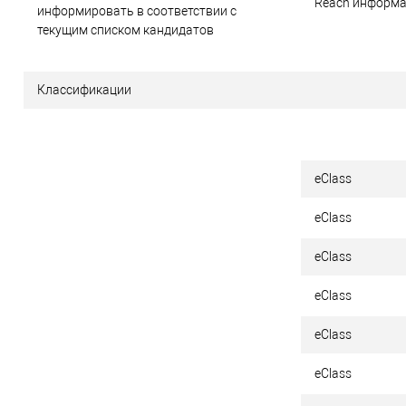
Reach информ
информировать в соответствии с
текущим списком кандидатов
Классификации
eClass
eClass
eClass
eClass
eClass
eClass