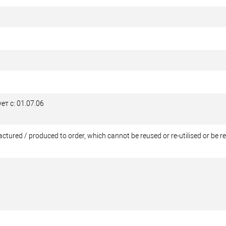
ет с: 01.07.06
tured / produced to order, which cannot be reused or re-utilised or be r