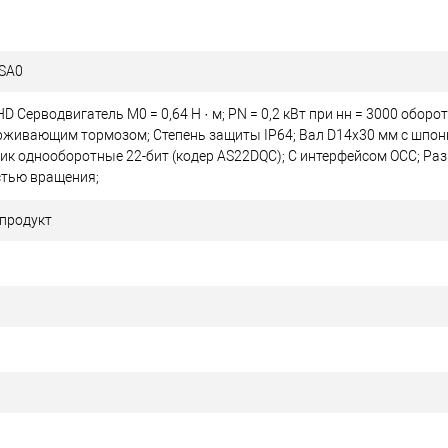
SA0
D Серводвигатель М0 = 0,64 Н · м; PN = 0,2 кВт при нн = 3000 оборо
держивающим тормозом; Степень защиты IP64; Вал D14x30 мм с шпон
к однооборотные 22-бит (кодер AS22DQC); С интерфейсом OCC; Ра
стью вращения;
продукт