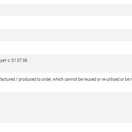
ует с: 01.07.06
ctured / produced to order, which cannot be reused or re-utilised or be 