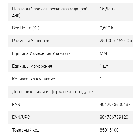
Плановый срок отгрузки с завода (раб.
15 День
дни)
Вес Нетто (Кг)
0,600 Кг
Размеры Упаковки
250,00 x 452,00 x
Единица Измерения Упаковки
MM
Единицы Измерения
1 шт.
Количество в упакове
1
Дополнительная информация о продукте
EAN
4042948690437
EAN/UPC
804766789120
Товарный код
85015100