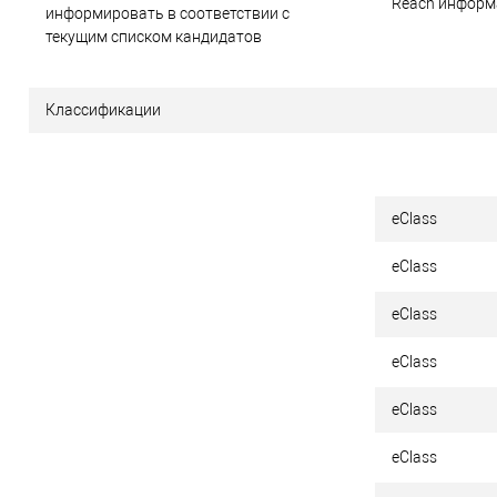
Reach информ
информировать в соответствии с
текущим списком кандидатов
Классификации
eClass
eClass
eClass
eClass
eClass
eClass