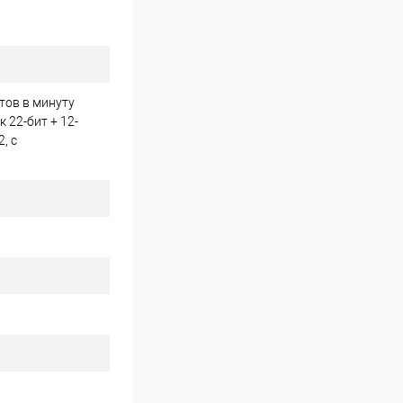
отов в минуту
 22-бит + 12-
, с