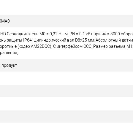
-0MA0
HD Серводвигатель М0 = 0,32 Н · м; PN = 0,1 кВт при нн = 3000 обор
пень защиты IP64; Цилиндрический вал D8x25 мм; Абсолютный датчик
ротные (кодер AM22DQC); С интерфейсом OCC; Размер разъема M12
ращения;
 продукт