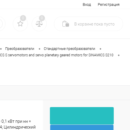
Вход
Регистрация
0
0
В корзине
пока
пусто
•
•
•
Преобразователи
Стандартные преобразователи
•
CS S servomotors and servo planetary geared motors for SINAMICS S210
 0,1 кВт при нн =
64; Цилиндрический