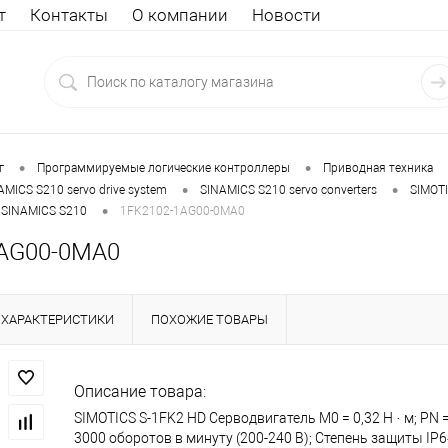
т
Контакты
О компании
Новости
•
•
г
Программируемые логические контроллеры
Приводная техника
•
•
AMICS S210 servo drive system
SINAMICS S210 servo converters
SIMOTI
•
r SINAMICS S210
1FK2102-1AG00-0MA0
AG00-0MA0
ХАРАКТЕРИСТИКИ
ПОХОЖИЕ ТОВАРЫ
Описание товара:
SIMOTICS S-1FK2 HD Серводвигатель М0 = 0,32 Н · м; PN =
3000 оборотов в минуту (200-240 В); Степень защиты IP