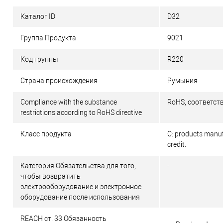
Каталог ID
D32
Группа Продукта
9021
Код группы
R220
Страна происхождения
Румыния
Compliance with the substance
RoHS, соответств
restrictions according to RoHS directive
Класс продукта
C: products manufa
credit.
Категория Обязательства для того,
-
чтобы возвратить
электрооборудование и электронное
оборудование после использования
REACH ст. 33 Обязанность