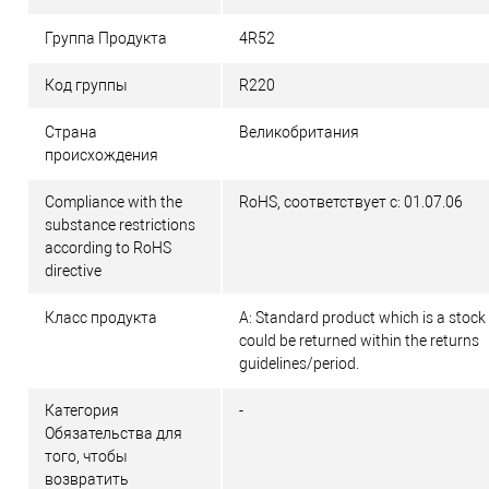
Группа Продукта
4R52
Код группы
R220
Страна
Великобритания
происхождения
Compliance with the
RoHS, соответствует с: 01.07.06
substance restrictions
according to RoHS
directive
Класс продукта
A: Standard product which is a stock
could be returned within the returns
guidelines/period.
Категория
-
Обязательства для
того, чтобы
возвратить