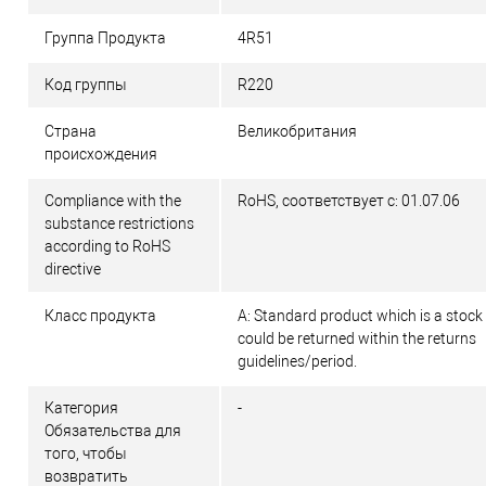
Группа Продукта
4R51
Код группы
R220
Страна
Великобритания
происхождения
Compliance with the
RoHS, соответствует с: 01.07.06
substance restrictions
according to RoHS
directive
Класс продукта
A: Standard product which is a stock
could be returned within the returns
guidelines/period.
Категория
-
Обязательства для
того, чтобы
возвратить