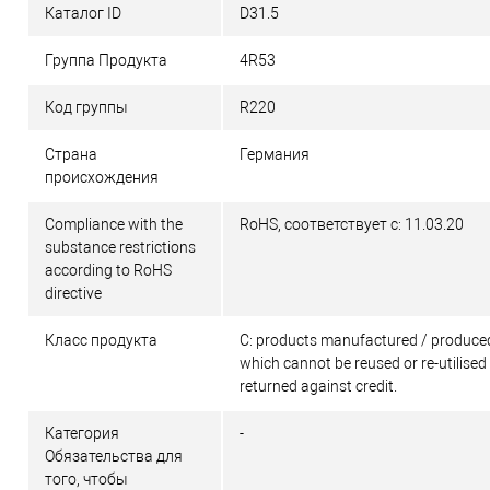
Каталог ID
D31.5
Группа Продукта
4R53
Код группы
R220
Страна
Германия
происхождения
Compliance with the
RoHS, соответствует с: 11.03.20
substance restrictions
according to RoHS
directive
Класс продукта
C: products manufactured / produced
which cannot be reused or re-utilised
returned against credit.
Категория
-
Обязательства для
того, чтобы