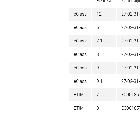
Версия
Классиф
eClass
12
27-02-31
eClass
6
27-02-31
eClass
7.1
27-02-31
eClass
8
27-02-31
eClass
9
27-02-31
eClass
9.1
27-02-31
ETIM
7
EC00185
ETIM
8
EC00185