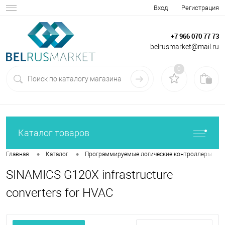
Вход
Регистрация
+7 966 070 77 73
belrusmarket@mail.ru
0
Каталог товаров
•
•
•
Главная
Каталог
Программируемые логические контроллеры
SINAMICS G120X infrastructure
converters for HVAC