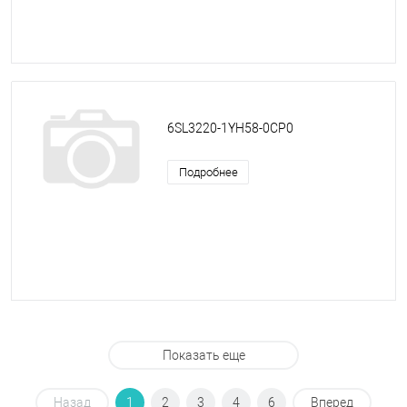
6SL3220-1YH58-0CP0
Подробнее
Показать еще
Назад
1
2
3
4
6
Вперед