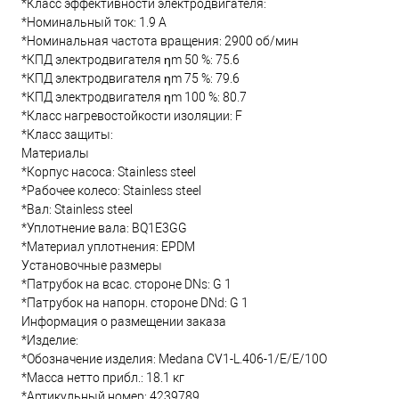
*Класс эффективности электродвигателя:
*Номинальный ток: 1.9 А
*Номинальная частота вращения: 2900 об/мин
*КПД электродвигателя ηm 50 %: 75.6
*КПД электродвигателя ηm 75 %: 79.6
*КПД электродвигателя ηm 100 %: 80.7
*Класс нагревостойкости изоляции: F
*Класс защиты:
Материалы
*Корпус насоса: Stainless steel
*Рабочее колесо: Stainless steel
*Вал: Stainless steel
*Уплотнение вала: BQ1E3GG
*Материал уплотнения: EPDM
Установочные размеры
*Патрубок на всас. стороне DNs: G 1
*Патрубок на напорн. стороне DNd: G 1
Информация о размещении заказа
*Изделие:
*Обозначение изделия: Medana CV1-L.406-1/E/E/10O
*Масса нетто прибл.: 18.1 кг
*Артикульный номер: 4239789