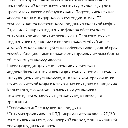
*В целом, нормальновсасывающий высоконапорный
центробежный насос имеет компактную конструкцию и
прост в техническом обслуживании. Подсоединение вала
насоса и вала стандартного электродвигателя IEC
осуществляется посредством продольно-свертной муфты.
Отдельный шарикоподшипник фонаря обеспечивает
оптимальное восприятие осевых сил. Промежуточные
подшипники гидравлики и коррозионно-стойкий вал с
втулкой из нержавеющей стали обеспечивают долгий срок
службы. Специальные прочно смонтированные рым-болты
облегчают установку насоса.
Насос подходит для использования в системах
водоснабжения и повышения давления, в промышленных
циркуляционных установках, а также в контурах очистки
технологической воды и в закрытых контурах охлаждения.
Кроме того, его можно применять в установках
пожаротушения, моечных установках, а также для
ирригации.
*Особенности/Преимущества продукта
*Оптимизированная по КПД гидравлическая часть 2D/3D,
изготовленная методом лазерной сварки, с оптимизацией
расхода и удаления газов