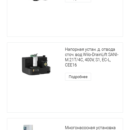
Напорная устан. д. отвода
сточ. вод Wilo-DrainLift SANI-
M.21T/4C, 400V, S1, EC-L,
CEE16
Подробнее
Многонасосная установка