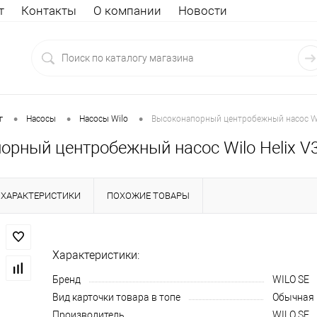
т
Контакты
О компании
Новости
•
•
•
г
Насосы
Насосы Wilo
Высоконапорный центробежный насос Wil
орный центробежный насос Wilo Helix V
ХАРАКТЕРИСТИКИ
ПОХОЖИЕ ТОВАРЫ
Характеристики:
Бренд
WILO SE
Вид карточки товара в топе
Обычная
Производитель
WILO SE