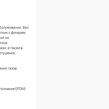
бслуживании. Вал
ипник с фонарем
ой из
соса.
ах, а также в
отушения,
ения газов
сполнение EPDM)