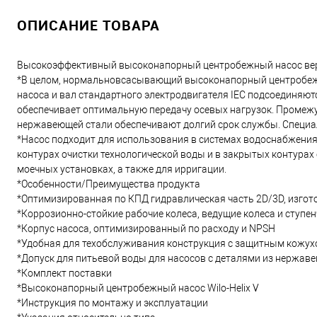
ОПИСАНИЕ ТОВАРА
Высокоэффективный высоконапорный центробежный насос вер
*В целом, нормальновсасывающий высоконапорный центробежн
насоса и вал стандартного электродвигателя IEC подсоединя
обеспечивает оптимальную передачу осевых нагрузок. Промежу
нержавеющей стали обеспечивают долгий срок службы. Специа
*Насос подходит для использования в системах водоснабжени
контурах очистки технологической воды и в закрытых контурах
моечных установках, а также для ирригации.
*Особенности/Преимущества продукта
*Оптимизированная по КПД гидравлическая часть 2D/3D, изгото
*Коррозионно-стойкие рабочие колеса, ведущие колеса и ступе
*Корпус насоса, оптимизированный по расходу и NPSH
*Удобная для техобслуживания конструкция с защитным кожу
*Допуск для питьевой воды для насосов с деталями из нержав
*Комплект поставки
*Высоконапорный центробежный насос Wilo-Helix V
*Инструкция по монтажу и эксплуатации