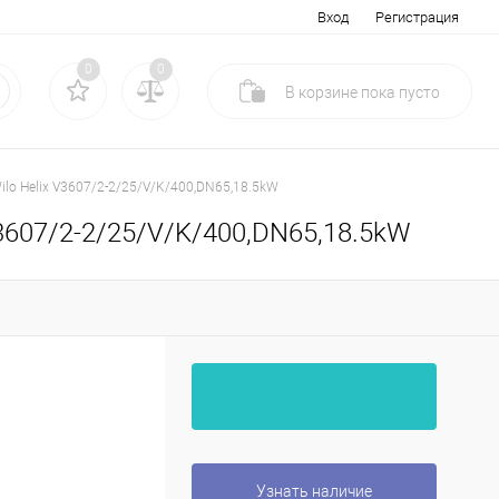
Вход
Регистрация
0
0
В корзине
пока
пусто
o Helix V3607/2-2/25/V/K/400,DN65,18.5kW
3607/2-2/25/V/K/400,DN65,18.5kW
Узнать наличие