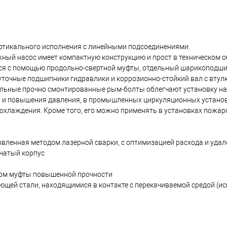
тикального исполнения с линейными подсоединениями.
ый насос имеет компактную конструкцию и прост в техническом о
ются с помощью продольно-свертной муфты, отдельный шарикоподш
точные подшипники гидравлики и коррозионно-стойкий вал с втулк
льные прочно смонтированные рым-болты облегчают установку на
я и повышения давления, в промышленных циркуляционных установк
 охлаждения. Кроме того, его можно применять в установках пожар
вленная методом лазерной сварки, с оптимизацией расхода и удал
нчатый корпус
хом муфты повышенной прочности
еющей стали, находящимися в контакте с перекачиваемой средой (и