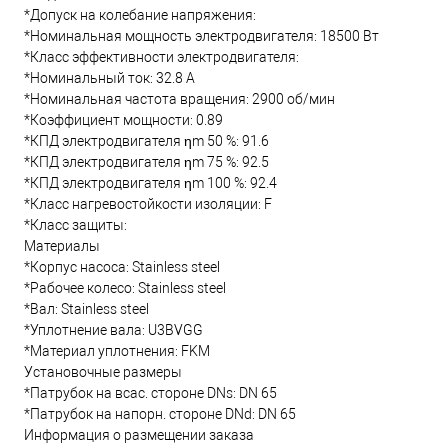
*Допуск на колебание напряжения:
*Номинальная мощность электродвигателя: 18500 Вт
*Класс эффективности электродвигателя:
*Номинальный ток: 32.8 А
*Номинальная частота вращения: 2900 об/мин
*Коэффициент мощности: 0.89
*КПД электродвигателя ηm 50 %: 91.6
*КПД электродвигателя ηm 75 %: 92.5
*КПД электродвигателя ηm 100 %: 92.4
*Класс нагревостойкости изоляции: F
*Класс защиты:
Материалы
*Корпус насоса: Stainless steel
*Рабочее колесо: Stainless steel
*Вал: Stainless steel
*Уплотнение вала: U3BVGG
*Материал уплотнения: FKM
Установочные размеры
*Патрубок на всас. стороне DNs: DN 65
*Патрубок на напорн. стороне DNd: DN 65
Информация о размещении заказа