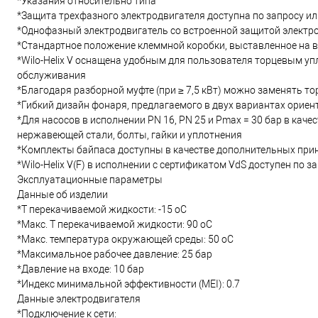
*Указания относительно типа
*Защита трехфазного электродвигателя доступна по запросу и
*Однофазный электродвигатель со встроенной защитой электро
*Стандартное положение клеммной коробки, выставленное на
*Wilo-Helix V оснащена удобным для пользователя торцевым у
обслуживания
*Благодаря разборной муфте (при ≥ 7,5 кВт) можно заменять т
*Гибкий дизайн фонаря, предлагаемого в двух вариантах ориен
*Для насосов в исполнении PN 16, PN 25 и Pmax = 30 бар в кач
нержавеющей стали, болты, гайки и уплотнения
*Комплекты байпаса доступны в качестве дополнительных при
*Wilo-Helix V(F) в исполнении с сертификатом VdS доступен по за
Эксплуатационные параметры
Данные об изделии
*Т перекачиваемой жидкости: -15 oC
*Макс. T перекачиваемой жидкости: 90 oC
*Макс. температура окружающей среды: 50 oC
*Максимальное рабочее давление: 25 бар
*Давление на входе: 10 бар
*Индекс минимальной эффективности (MEI): 0.7
Данные электродвигателя
*Подключение к сети: