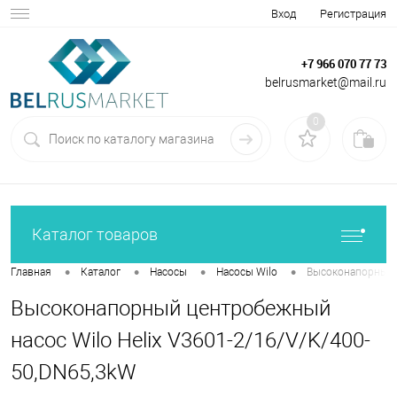
Вход
Регистрация
+7 966 070 77 73
belrusmarket@mail.ru
0
Каталог товаров
•
•
•
•
Главная
Каталог
Насосы
Насосы Wilo
Высоконапорный ц
Высоконапорный центробежный
насос Wilo Helix V3601-2/16/V/K/400-
50,DN65,3kW