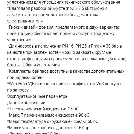
уплотнением для упрощения технического обслуживания
*Благодаря разборной муфте (при ≥ 7,5 кВт) можно
заменять торцевое уплотнение без демонтажа
электродвигателя
*Гибкий дизайн фонаря, предлагаемого в двух вариантах
ориентации, обеспечивает прямой доступ к торцевому
уплотнению
*Для насосов в исполнении PN 16, PN 25 и Pmax = 30 бар в
качестве принадлежностей можно заказать круглые
ответные фланцы из серого чугуна или нержавеющей стали,
болты, гайки и уплотнения
*Комплекты байпаса доступны в качестве дополнительных
принадлежностей
*Wilo-Helix V(F) в исполнении с сертификатом VdS доступен
по запросу.
Эксплуатационные параметры
Данные об изделии
*Т перекачиваемой жидкости: -15 oC
*Макс. T перекачиваемой жидкости: 90 oC
*Макс. температура окружающей среды: 50 oC
*Максимальное рабочее давление: 16 бар