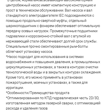
*В целом, нормальновсасывающий высоконапорный
центробежный насос имеет компактную конструкцию и
прост в техническом обслуживании. Вал насоса и вал
стандартного электродвигателя IEC подсоединяются с
помощью продольно-свертной муфты, отдельный
шарикоподшипник с фонарем обеспечивает оптимальную
передачу осевых нагрузок. Промежуточные подшипники
гидравлики и коррозионно-стойкий вал с втулкой из
нержавеющей стали обеспечивают долгий срок службы.
Специальные прочно смонтированные рым-болты
облегчают установку насоса.
*Насос подходит для использования в системах
водоснабжения и повышения давления, в промышленных
циркуляционных установках, а также в контурах очистки
технологической воды и в закрытых контурах охлаждения.
Кроме того, его можно применять в установках
пожаротушения, моечных установках, а также для
ирригации.
*Особенности/Преимущества продукта
*Оптимизированная по КПД гидравлическая часть 2D/3D,
изготовленная методом лазерной сварки, с оптимизацией
расхода и удаления газов