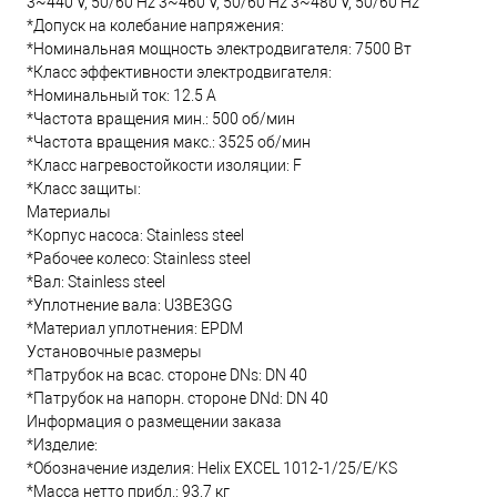
3~440 V, 50/60 Hz 3~460 V, 50/60 Hz 3~480 V, 50/60 Hz
*Допуск на колебание напряжения:
*Номинальная мощность электродвигателя: 7500 Вт
*Класс эффективности электродвигателя:
*Номинальный ток: 12.5 А
*Частота вращения мин.: 500 об/мин
*Частота вращения макс.: 3525 об/мин
*Класс нагревостойкости изоляции: F
*Класс защиты:
Материалы
*Корпус насоса: Stainless steel
*Рабочее колесо: Stainless steel
*Вал: Stainless steel
*Уплотнение вала: U3BE3GG
*Материал уплотнения: EPDM
Установочные размеры
*Патрубок на всас. стороне DNs: DN 40
*Патрубок на напорн. стороне DNd: DN 40
Информация о размещении заказа
*Изделие:
*Обозначение изделия: Helix EXCEL 1012-1/25/E/KS
*Масса нетто прибл.: 93.7 кг