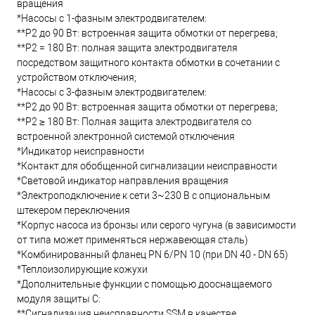
вращения
*Насосы с 1-фазным электродвигателем:
**P2 до 90 Вт: встроенная защита обмотки от перегрева;
**P2 = 180 Вт: полная защита электродвигателя
посредством защитного контакта обмотки в сочетании с
устройством отключения;
*Насосы с 3-фазным электродвигателем:
**P2 до 90 Вт: встроенная защита обмотки от перегрева;
**P2 ≥ 180 Вт: Полная защита электродвигателя со
встроенной электронной системой отключения
*Индикатор неисправности
*Контакт для обобщенной сигнализации неисправности
*Световой индикатор направления вращения
*Электроподключение к сети 3~230 В с опциональным
штекером переключения
*Корпус насоса из бронзы или серого чугуна (в зависимости
от типа может применяться нержавеющая сталь)
*Комбинированный фланец PN 6/PN 10 (при DN 40 - DN 65)
*Теплоизолирующие кожухи
*Дополнительные функции с помощью дооснащаемого
модуля защиты C:
**Сигнализация неисправности SSM в качестве