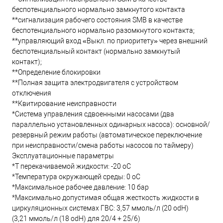
беспотенциального нормально замкнутого контакта
**сигнализация рабочего состояния SMB в качестве
беспотенциального нормально разомкнутого контакта;
**управляющий вход «Выкл. по приоритету» через внешний
беспотенциальный контакт (нормально замкнутый
контакт);
**Определение блокировки
**Полная защита электродвигателя с устройством
отключения
**Квитирование неисправности
*Система управления сдвоенными насосами (два
параллельно установленных одинарных насоса): основной/
резервный режим работы (автоматическое переключение
при неисправности/смена работы насосов по таймеру)
Эксплуатационные параметры
*T перекачиваемой жидкости: -20 oC
*Температура окружающей среды: 0 oC
*Максимальное рабочее давление: 10 бар
*Максимально допустимая общая жесткость жидкости в
циркуляционных системах ГВС: 3,57 ммоль/л (20 odH)
(3,21 ммоль/л (18 odH) для 20/4 + 25/6)